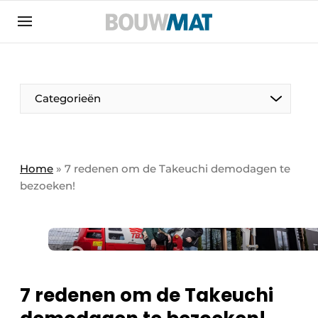
Aanmelden
Algemene voorwaarden
Bedrijven
Aanmelden
Aanmelden FR
Bedankt voor de aanmeldin
Bedankt voor de aan
Categorieën
Bedrijven
Bouwmat | Platform over bouwmaterieel &
bouwmachines
Home
»
7 redenen om de Takeuchi demodagen te
Contact
bezoeken!
Direct contact
Evenement aanmelden
Meest gelezen
Nieuwsbrief
7 redenen om de Takeuchi
Podcasts