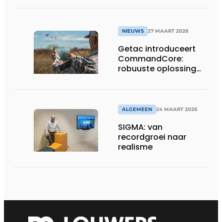
in Tokio
NIEUWS
27 MAART 2026
Getac introduceert
CommandCore:
robuuste oplossing
voor dronebesturing
in veeleisende
omgevingen
ALGEMEEN
24 MAART 2026
SIGMA: van
recordgroei naar
realisme