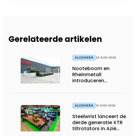
Gerelateerde artikelen
ALGEMEEN
26 JUNI 2026
Nooteboom en
Rheinmetall
introduceren
geavanceerde 8-
assige defensietrailer
op EUROSATORY
ALGEMEEN
19 JUNI 2026
Steelwrist lanceert de
derde generatie XTR
tiltrotators in Azië
tijdens de CSPI-EXPO