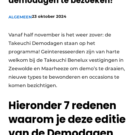
demodagen te bezoeken!
Privacy / Cookie statement
Vacature aanmelden
23 oktober 2024
ALGEMEEN
Vacatures
Video’s
Vanaf half november is het weer zover: de
Takeuchi Demodagen staan op het
programma! Geïnteresseerden zijn van harte
welkom bij de Takeuchi Benelux vestigingen in
Zeewolde en Maarheeze om demo’s te draaien,
nieuwe types te bewonderen en occasions te
komen bezichtigen.
Hieronder 7 redenen
waarom je deze editie
van de Demodagen