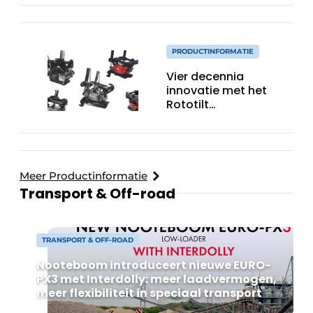
PRODUCTINFORMATIE
Vier decennia
innovatie met het
Rototilt
draaikantelstuk
Meer Productinformatie
Transport & Off-road
TRANSPORT & OFF-ROAD
Nooteboom introduceert nieuwe EURO-
PX3 met Interdolly: meer laadvermogen,
meer flexibiliteit in speciaal transport