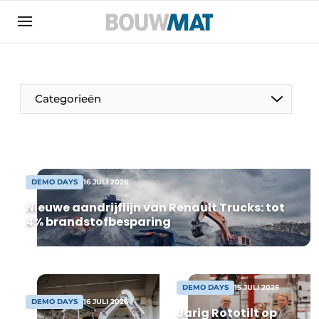
Aanmelden
Algemene voorwaarden
Bedrijven
Aanmelden
Aanmelden FR
Bedankt voor de aanmeldin
Bedankt voor de aan
Categorieën
Bedrijven
Bouwmat | Platform over bouwmaterieel &
bouwmachines
Contact
DEMO DAYS
16 JULI 2026
Direct contact
Nieuwe aandrijflijn van Renault Trucks: tot
4% brandstofbesparing
Evenement aanmelden
Meest gelezen
Nieuwsbrief
DEMO DAYS
15 JULI 2026
Podcasts
DEMO DAYS
16 JULI 2026
Jarig Rototilt op