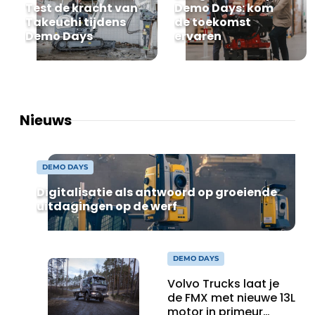
Test de kracht van
Demo Days: kom
Privacy / Cookie statement
Takeuchi tijdens
de toekomst
Vacature aanmelden
Demo Days
ervaren
Vacatures
Video’s
Nieuws
DEMO DAYS
Digitalisatie als antwoord op groeiende
uitdagingen op de werf
DEMO DAYS
Volvo Trucks laat je
de FMX met nieuwe 13L
motor in primeur