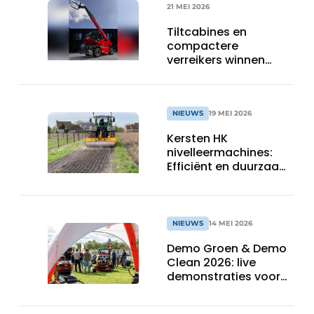
21 MEI 2026
Tiltcabines en
compactere
verreikers winnen
terrein
NIEUWS
19 MEI 2026
Kersten HK
nivelleermachines:
Efficiënt en duurzaam
onderhoud van half
verharde wegen
NIEUWS
14 MEI 2026
Demo Groen & Demo
Clean 2026: live
demonstraties voor
groenbeheer,
stadsreiniging en