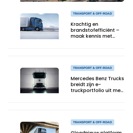
TRANSPORT & OFF-ROAD
Krachtig en
brandstofefficiënt –
maak kennis met
Volvo’s toekomstige
waterstoftruck
TRANSPORT & OFF-ROAD
Mercedes Benz Trucks
breidt zijn e-
truckportfolio uit met
nieuwe eActros
Lowliner-variant
TRANSPORT & OFF-ROAD
Gloednieuw platform