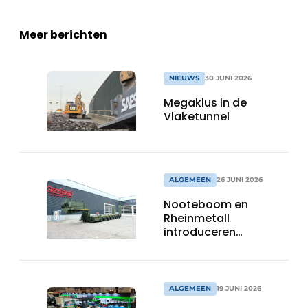
Meer berichten
NIEUWS
30 JUNI 2026
Megaklus in de
Vlaketunnel
ALGEMEEN
26 JUNI 2026
Nooteboom en
Rheinmetall
introduceren
geavanceerde 8-
assige defensietrailer
op EUROSATORY
ALGEMEEN
19 JUNI 2026