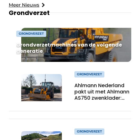
Meer Nieuws
Grondverzet
GRONDVERZET
Grondverzetmachines van de volgende
generatie
GRONDVERZET
Ahlmann Nederland
pakt uit met Ahlmann
AS750 zwenklader:
kracht en
veelzijdigheid in
combinatie met 3D-
besturing.
GRONDVERZET