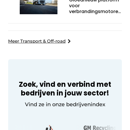
voor
verbrandingsmotoren
van Volvo Trucks:
superieur
brandstofverbruik en
geschikt voor een
breed scala aan
Meer Transport & Off-road
alternatieve
brandstoffen
Zoek, vind en verbind met
bedrijven in jouw sector!
Vind ze in onze bedrijvenindex