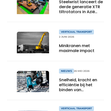
Steelwrist lanceert de
derde generatie XTR
tiltrotators in Azië
tijdens de CSPI-EXPO
in Tokio
VERTICAAL TRANSPORT
2 JUNI 2026
Minikranen met
maximale impact
NIEUWS
26 MEI 2026
Snelheid, kracht en
efficiëntie bij het
binden van
wapeningsstaal
VERTICAAL TRANSPORT