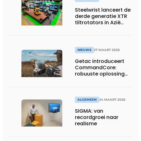
Steelwrist lanceert de
derde generatie XTR
tiltrotators in Azië
tijdens de CSPI-EXPO
in Tokio
NIEUWS
27 MAART 2026
Getac introduceert
CommandCore:
robuuste oplossing
voor dronebesturing
in veeleisende
omgevingen
ALGEMEEN
24 MAART 2026
SIGMA: van
recordgroei naar
realisme