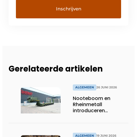
Gerelateerde artikelen
ALGEMEEN
26 JUNI 2026
Nooteboom en
Rheinmetall
introduceren
geavanceerde 8-
assige defensietrailer
op EUROSATORY
ALGEMEEN
19 JUNI 2026