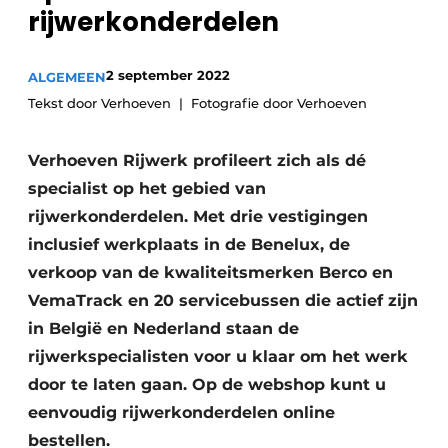
Privacy / Cookie statement
rijwerkonderdelen
Vacature aanmelden
2 september 2022
ALGEMEEN
Vacatures
Tekst door Verhoeven
Fotografie door Verhoeven
Video’s
Verhoeven Rijwerk profileert zich als dé
specialist op het gebied van
rijwerkonderdelen. Met drie vestigingen
inclusief werkplaats in de Benelux, de
verkoop van de kwaliteitsmerken Berco en
VemaTrack en 20 servicebussen die actief zijn
in België en Nederland staan de
rijwerkspecialisten voor u klaar om het werk
door te laten gaan. Op de webshop kunt u
eenvoudig rijwerkonderdelen online
bestellen.