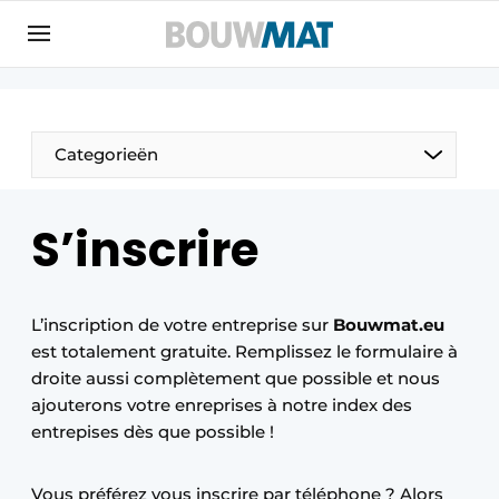
Aanmelden
Algemene voorwaarden
Bedrijven
Aanmelden
Aanmelden FR
Bedankt voor de aanmeldin
Bedankt voor de aan
Categorieën
Bedrijven
Bouwmat | Platform over bouwmaterieel &
S’inscrire
bouwmachines
Contact
Direct contact
L’inscription de votre entreprise sur
Bouwmat.eu
est totalement gratuite. Remplissez le formulaire à
Evenement aanmelden
droite aussi complètement que possible et nous
Meest gelezen
ajouterons votre enreprises à notre index des
entrepises dès que possible !
Nieuwsbrief
Podcasts
Vous préférez vous inscrire par téléphone ? Alors