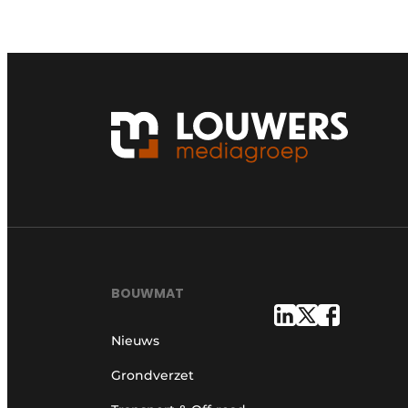
Vacature aanmelden
Vacatures
Video’s
BOUWMAT
Nieuws
Grondverzet