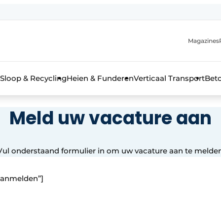
Magazines
r de aanmelding
kt voor de aanmelding FR
Sloop & Recycling
Heien & Funderen
Verticaal Transport
Bet
rieel & bouwmachines
Meld uw vacature aan
Vul onderstaand formulier in om uw vacature aan te melden
 aanmelden”]