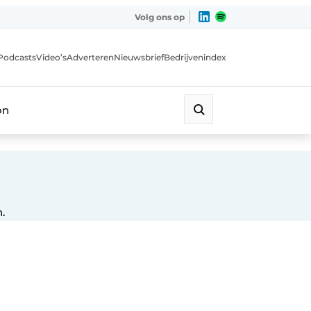
Volg ons op
Podcasts
Video’s
Adverteren
Nieuwsbrief
Bedrijvenindex
on
.