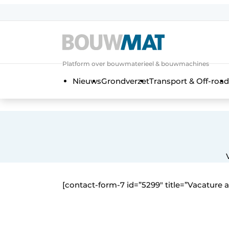
Aanmelden
Algemene voorwaarden
Platform over bouwmaterieel & bouwmachines
Bedrijven
Aanmelden
Aanmelden FR
Bedankt voo
Bedan
Nieuws
Grondverzet
Transport & Off-road
Bedrijven
Bouwmat | Platform over bouwmate
Contact
Direct contact
Evenement aanmelden
Meest gelezen
[contact-form-7 id=”5299″ title=”Vacature
Nieuwsbrief
Podcasts
Privacy / Cookie statement