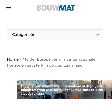
Aanmelden
Algemene voorwaarden
Bedrijven
Aanmelden
Aanmelden FR
Bedankt voor de aanmeldin
Bedankt voor de aan
Categorieën
Bedrijven
Bouwmat | Platform over bouwmaterieel &
bouwmachines
Home
»
Mulder Europe verruimt internationale
Contact
horizonen zet sterk in op duurzaamheid
Direct contact
Evenement aanmelden
Of het nu om innovatie, duurzaamheid of dagelijkse
Meest gelezen
bedrijfsvoering gaat: bij Mulder Europe staat de klant
steeds centraal.
Nieuwsbrief
Podcasts