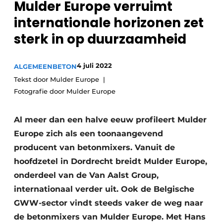
Mulder Europe verruimt
Privacy / Cookie statement
internationale horizonen zet
Vacature aanmelden
sterk in op duurzaamheid
Vacatures
Video’s
4 juli 2022
ALGEMEEN
BETON
Tekst door Mulder Europe
Fotografie door Mulder Europe
Al meer dan een halve eeuw profileert Mulder
Europe zich als een toonaangevend
producent van betonmixers. Vanuit de
hoofdzetel in Dordrecht breidt Mulder Europe,
onderdeel van de Van Aalst Group,
internationaal verder uit. Ook de Belgische
GWW-sector vindt steeds vaker de weg naar
de betonmixers van Mulder Europe. Met Hans