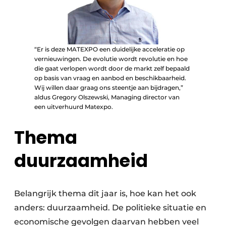
“Er is deze MATEXPO een duidelijke acceleratie op
vernieuwingen. De evolutie wordt revolutie en hoe
die gaat verlopen wordt door de markt zelf bepaald
op basis van vraag en aanbod en beschikbaarheid.
Wij willen daar graag ons steentje aan bijdragen,”
aldus Gregory Olszewski, Managing director van
een uitverhuurd Matexpo.
Thema
duurzaamheid
Belangrijk thema dit jaar is, hoe kan het ook
anders: duurzaamheid. De politieke situatie en
economische gevolgen daarvan hebben veel