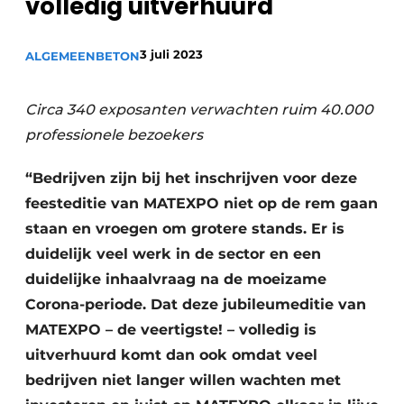
volledig uitverhuurd
Privacy / Cookie statement
Vacature aanmelden
3 juli 2023
ALGEMEEN
BETON
Vacatures
Video’s
Circa 340 exposanten verwachten ruim 40.000
professionele bezoekers
“Bedrijven zijn bij het inschrijven voor deze
feesteditie van MATEXPO niet op de rem gaan
staan en vroegen om grotere stands. Er is
duidelijk veel werk in de sector en een
duidelijke inhaalvraag na de moeizame
Corona-periode. Dat deze jubileumeditie van
MATEXPO – de veertigste! – volledig is
uitverhuurd komt dan ook omdat veel
bedrijven niet langer willen wachten met