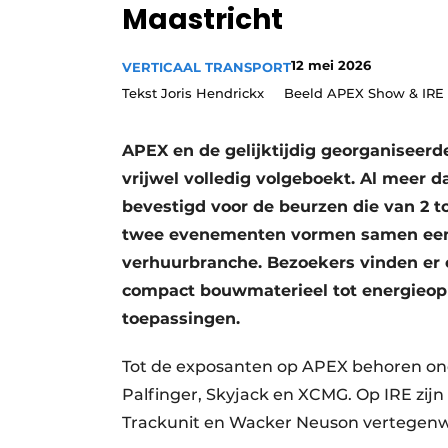
Maastricht
Vacature aanmelden
Vacatures
12 mei 2026
VERTICAAL TRANSPORT
Video’s
Tekst Joris Hendrickx Beeld APEX Show & IRE
APEX en de gelijktijdig georganiseerde
vrijwel volledig volgeboekt. Al meer
bevestigd voor de beurzen die van 2 to
twee evenementen vormen samen een c
verhuurbranche. Bezoekers vinden er
compact bouwmaterieel tot energieopl
toepassingen.
Tot de exposanten op APEX behoren onder
Palfinger, Skyjack en XCMG. Op IRE zij
Trackunit en Wacker Neuson vertegenw