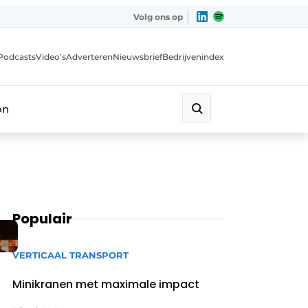
Volg ons op
Podcasts
Video’s
Adverteren
Nieuwsbrief
Bedrijvenindex
on
Populair
VERTICAAL TRANSPORT
Minikranen met maximale impact