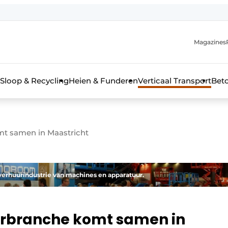
Magazines
r de aanmelding
kt voor de aanmelding FR
Sloop & Recycling
Heien & Funderen
Verticaal Transport
Bet
rieel & bouwmachines
mt samen in Maastricht
verhuurindustrie van machines en apparatuur.
urbranche komt samen in