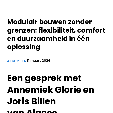
Privacy / Cookie statement
Vacature aanmelden
Modulair bouwen zonder
Vacatures
grenzen: flexibiliteit, comfort
Video’s
en duurzaamheid in één
oplossing
11 maart 2026
ALGEMEEN
Een gesprek met
Annemiek Glorie en
Joris Billen
van Algeco