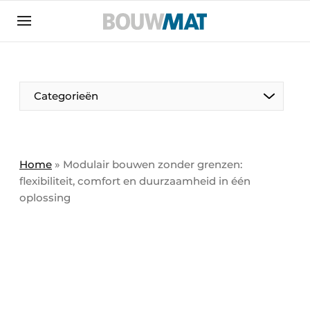
Aanmelden
Algemene voorwaarden
Bedrijven
Aanmelden
Aanmelden FR
Bedankt voor de aanmeldin
Bedankt voor de aan
Categorieën
Bedrijven
Bouwmat | Platform over bouwmaterieel &
bouwmachines
Home
»
Modulair bouwen zonder grenzen:
Contact
flexibiliteit, comfort en duurzaamheid in één
oplossing
Direct contact
Evenement aanmelden
Meest gelezen
Nieuwsbrief
Podcasts