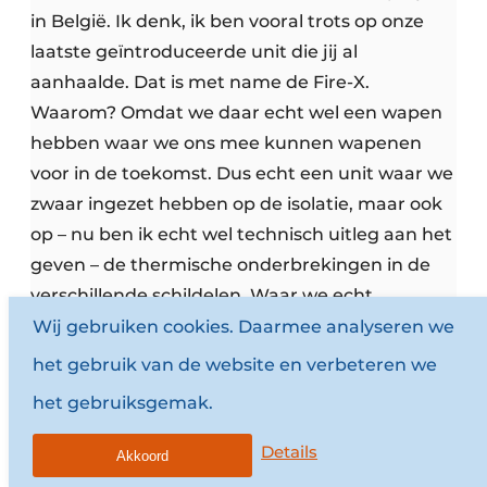
in België. Ik denk, ik ben vooral trots op onze
laatste geïntroduceerde unit die jij al
aanhaalde. Dat is met name de Fire-X.
Waarom? Omdat we daar echt wel een wapen
hebben waar we ons mee kunnen wapenen
voor in de toekomst. Dus echt een unit waar we
zwaar ingezet hebben op de isolatie, maar ook
op – nu ben ik echt wel technisch uitleg aan het
geven – de thermische onderbrekingen in de
verschillende schildelen. Waar we echt
akoestiek, heel belangrijk ook punt, waar we
Wij gebruiken cookies. Daarmee analyseren we
ook ingezet hebben op modulaire oplossingen
het gebruik van de website en verbeteren we
binnen onze modulaire units voor de ventilatie,
het gebruiksgemak.
voor noodverlichting en dergelijke. Dus op dat
gebied denk ik dat we daar wel ook alle
Details
Akkoord
projecten die we tot nu toe gezet hebben,