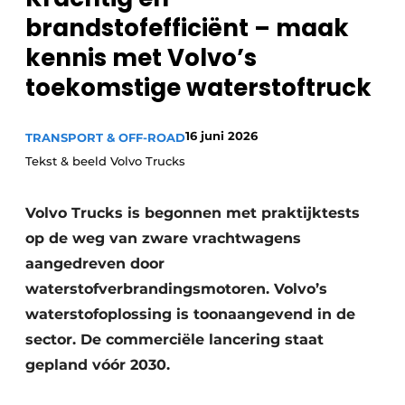
Privacy / Cookie statement
brandstofefficiënt – maak
Vacature aanmelden
kennis met Volvo’s
Vacatures
toekomstige waterstoftruck
Video’s
16 juni 2026
TRANSPORT & OFF-ROAD
Tekst & beeld Volvo Trucks
Volvo Trucks is begonnen met praktijktests
op de weg van zware vrachtwagens
aangedreven door
waterstofverbrandingsmotoren. Volvo’s
waterstofoplossing is toonaangevend in de
sector. De commerciële lancering staat
gepland vóór 2030.