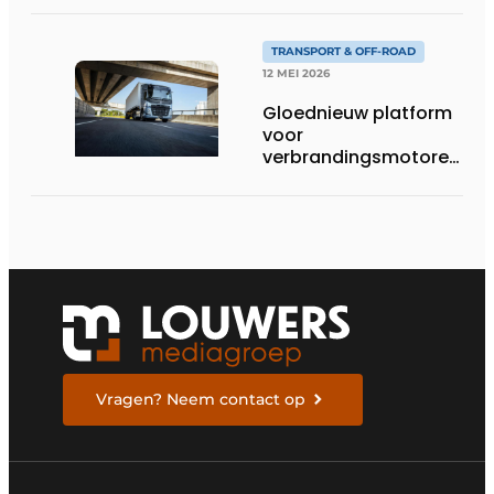
Lowliner-variant
TRANSPORT & OFF-ROAD
12 MEI 2026
Gloednieuw platform
voor
verbrandingsmotoren
van Volvo Trucks:
superieur
brandstofverbruik en
geschikt voor een
breed scala aan
alternatieve
brandstoffen
Vragen? Neem contact op