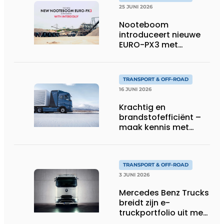
25 JUNI 2026
Nooteboom
introduceert nieuwe
EURO-PX3 met
Interdolly: meer
laadvermogen, meer
flexibiliteit in speciaal
TRANSPORT & OFF-ROAD
transport
16 JUNI 2026
Krachtig en
brandstofefficiënt –
maak kennis met
Volvo’s toekomstige
waterstoftruck
TRANSPORT & OFF-ROAD
3 JUNI 2026
Mercedes Benz Trucks
breidt zijn e-
truckportfolio uit met
nieuwe eActros