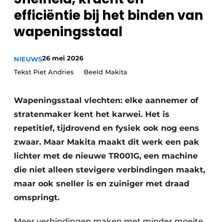
Privacy / Cookie statement
efficiëntie bij het binden van
Vacature aanmelden
wapeningsstaal
Vacatures
Video’s
26 mei 2026
NIEUWS
Tekst Piet Andries Beeld Makita
Wapeningsstaal vlechten: elke aannemer of
stratenmaker kent het karwei. Het is
repetitief, tijdrovend en fysiek ook nog eens
zwaar. Maar Makita maakt dit werk een pak
lichter met de nieuwe TR001G, een machine
die niet alleen stevigere verbindingen maakt,
maar ook sneller is en zuiniger met draad
omspringt.
Meer verbindingen maken met minder moeite.