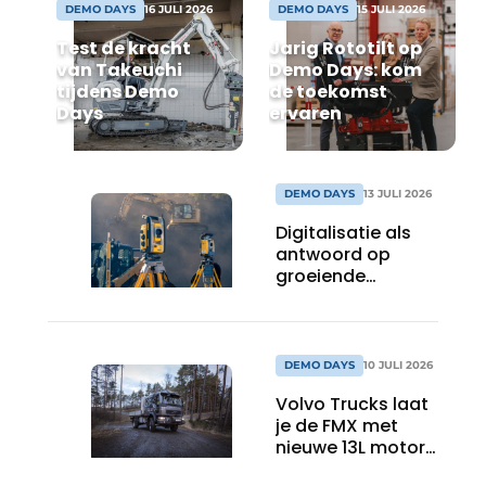
Privacy / Cookie statement
DEMO DAYS
16 JULI 2026
DEMO DAYS
15 JULI 2026
Test de kracht
Jarig Rototilt op
Vacature aanmelden
van Takeuchi
Demo Days: kom
Vacatures
tijdens Demo
de toekomst
Days
ervaren
Video’s
DEMO DAYS
13 JULI 2026
Digitalisatie als
antwoord op
groeiende
uitdagingen op de
werf
DEMO DAYS
10 JULI 2026
Volvo Trucks laat
je de FMX met
nieuwe 13L motor
in primeur testen!