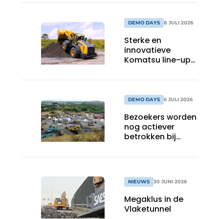
DEMO DAYS
8 JULI 2026
Sterke en
innovatieve
Komatsu line-up
op Demo Days
2026
DEMO DAYS
6 JULI 2026
Bezoekers worden
nog actiever
betrokken bij
DEMODAYS 2026
NIEUWS
30 JUNI 2026
Megaklus in de
Vlaketunnel