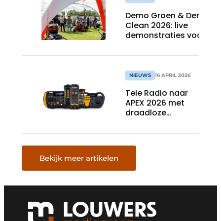
Demo Groen & Demo
Clean 2026: live
demonstraties voor
groenbeheer,
stadsreiniging en
grond/weg/waterbouw
NIEUWS
16 APRIL 2026
Tele Radio naar
APEX 2026 met
draadloze
besturing voor
veiliger, preciezer
enflexibeler
werken op hoogte
Bekijk meer artikelen