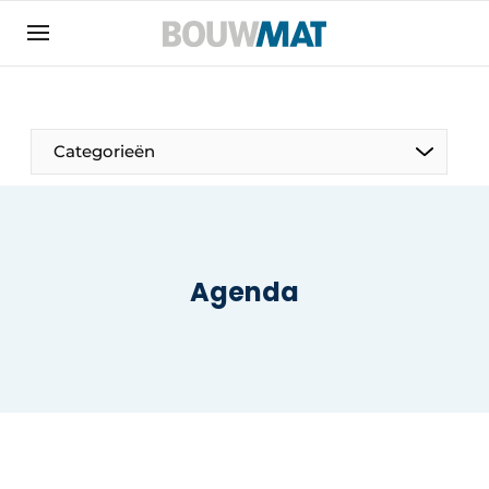
Aanmelden
Algemene voorwaarden
Bedrijven
Aanmelden
Aanmelden FR
Bedankt voor de aanmeldin
Bedankt voor de aan
Categorieën
Bedrijven
Bouwmat | Platform over bouwmaterieel &
bouwmachines
Contact
Agenda
Direct contact
Evenement aanmelden
Meest gelezen
Nieuwsbrief
Podcasts