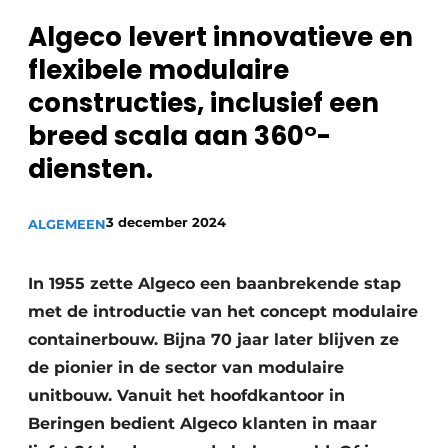
Privacy / Cookie statement
Algeco levert innovatieve en
Vacature aanmelden
flexibele modulaire
Vacatures
constructies, inclusief een
Video’s
breed scala aan 360°-
diensten.
3 december 2024
ALGEMEEN
In 1955 zette Algeco een baanbrekende stap
met de introductie van het concept modulaire
containerbouw. Bijna 70 jaar later blijven ze
de pionier in de sector van modulaire
unitbouw. Vanuit het hoofdkantoor in
Beringen bedient Algeco klanten in maar