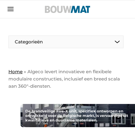
Aanmelden
Algemene voorwaarden
Bedrijven
Aanmelden
Aanmelden FR
Bedankt voor de aanmeldin
Bedankt voor de aan
Categorieën
Bedrijven
Bouwmat | Platform over bouwmaterieel &
bouwmachines
Home
»
Algeco levert innovatieve en flexibele
Contact
modulaire constructies, inclusief een breed scala
aan 360°-diensten.
Direct contact
Evenement aanmelden
Meest gelezen
De brandveilige Fire-X unit, specifiek ontworpen en
ontwikkeld voor de Belgische markt, is vervaardigd uit
Nieuwsbrief
kwalitatieve en duurzame materialen.
Podcasts