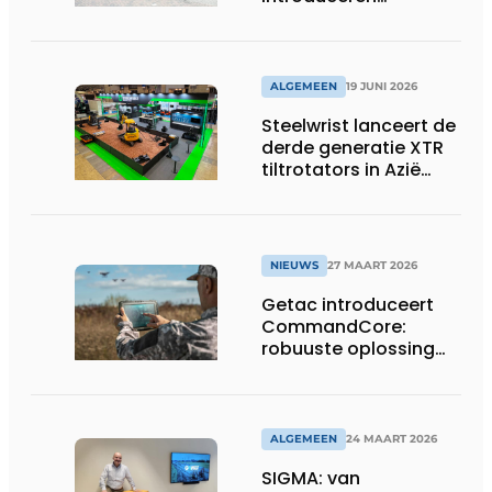
geavanceerde 8-
assige defensietrailer
op EUROSATORY
ALGEMEEN
19 JUNI 2026
Steelwrist lanceert de
derde generatie XTR
tiltrotators in Azië
tijdens de CSPI-EXPO
in Tokio
NIEUWS
27 MAART 2026
Getac introduceert
CommandCore:
robuuste oplossing
voor dronebesturing
in veeleisende
omgevingen
ALGEMEEN
24 MAART 2026
SIGMA: van