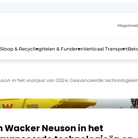
Magazines
r de aanmelding
kt voor de aanmelding FR
Sloop & Recycling
Heien & Funderen
Verticaal Transport
Bet
rieel & bouwmachines
on in het voorjaar van 2024: Geavanceerde technologieën 
 Wacker Neuson in het