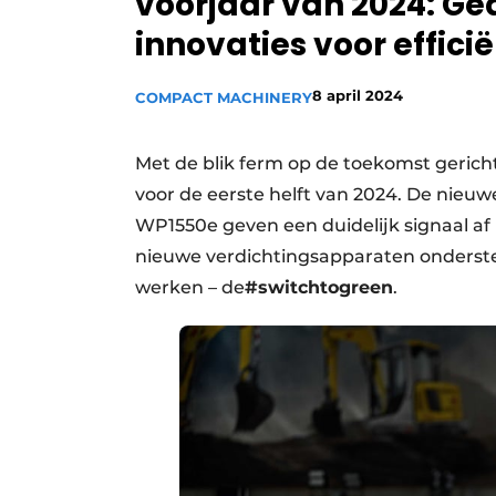
voorjaar van 2024: G
Vacature aanmelden
innovaties voor effici
Vacatures
8 april 2024
COMPACT MACHINERY
Video’s
Met de blik ferm op de toekomst geric
voor de eerste helft van 2024. De nieuw
WP1550e geven een duidelijk signaal af 
nieuwe verdichtingsapparaten ondersteu
werken – de
#switchtogreen
.