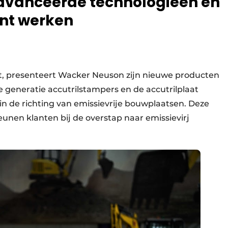
eavanceerde technologieën en
ënt werken
ht, presenteert Wacker Neuson zijn nieuwe producten
e generatie accutrilstampers en de accutrilplaat
in de richting van emissievrije bouwplaatsen. Deze
nen klanten bij de overstap naar emissievirj