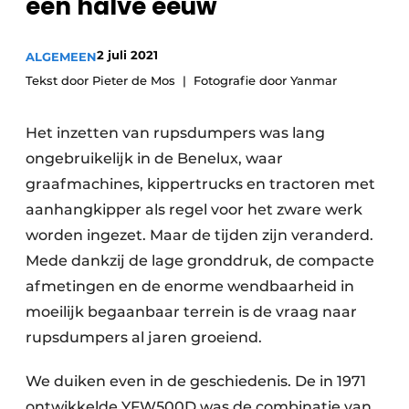
een halve eeuw
Privacy / Cookie statement
Vacature aanmelden
2 juli 2021
ALGEMEEN
Vacatures
Tekst door Pieter de Mos
Fotografie door Yanmar
Video’s
​Het inzetten van rupsdumpers was lang
ongebruikelijk in de Benelux, waar
graafmachines, kippertrucks en tractoren met
aanhangkipper als regel voor het zware werk
worden ingezet. Maar de tijden zijn veranderd.
Mede dankzij de lage gronddruk, de compacte
afmetingen en de enorme wendbaarheid in
moeilijk begaanbaar terrein is de vraag naar
rupsdumpers al jaren groeiend.
We duiken even in de geschiedenis. De in 1971
ontwikkelde YFW500D was de combinatie van