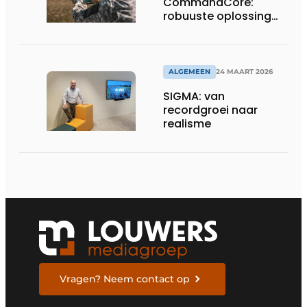
CommandCore:
robuuste oplossing
voor dronebesturing
in veeleisende
omgevingen
ALGEMEEN
24 MAART 2026
SIGMA: van
recordgroei naar
realisme
Vragen? Neem contact op