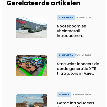
Gerelateerde artikelen
ALGEMEEN
26 JUNI 2026
Nooteboom en
Rheinmetall
introduceren
geavanceerde 8-
assige defensietrailer
op EUROSATORY
ALGEMEEN
19 JUNI 2026
Steelwrist lanceert de
derde generatie XTR
tiltrotators in Azië
tijdens de CSPI-EXPO
in Tokio
NIEUWS
27 MAART 2026
Getac introduceert