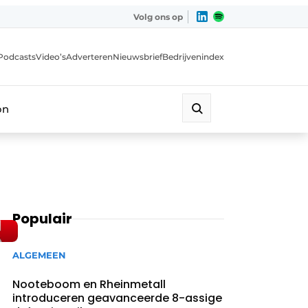
Volg ons op
Podcasts
Video’s
Adverteren
Nieuwsbrief
Bedrijvenindex
on
Populair
ALGEMEEN
Nooteboom en Rheinmetall
introduceren geavanceerde 8-assige