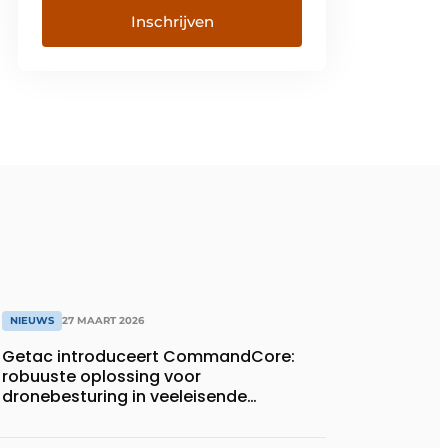
NIEUWS
27 MAART 2026
Getac introduceert CommandCore:
robuuste oplossing voor
dronebesturing in veeleisende
omgevingen