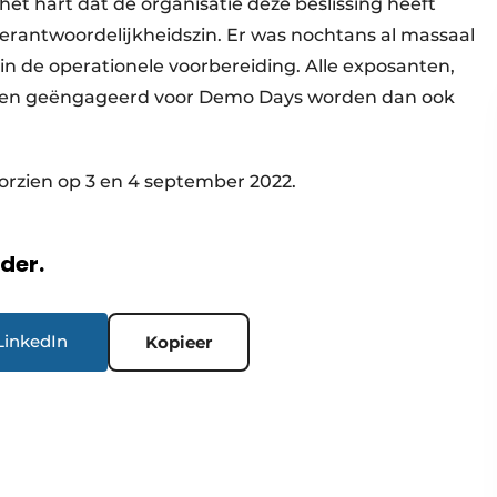
 het hart dat de organisatie deze beslissing heeft
verantwoordelijkheidszin. Er was nochtans al massaal
 de operationele voorbereiding. Alle exposanten,
adden geëngageerd voor Demo Days worden dan ook
orzien op 3 en 4 september 2022.
rder.
LinkedIn
Kopieer