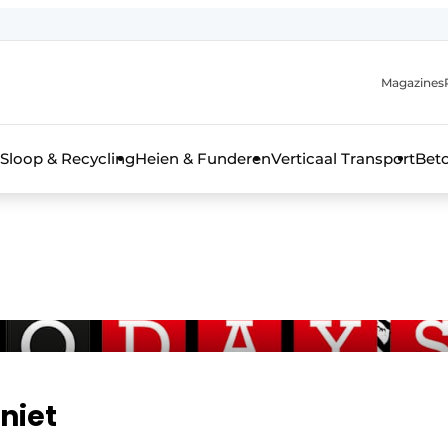
Magazines
r de aanmelding
kt voor de aanmelding FR
Sloop & Recycling
Heien & Funderen
Verticaal Transport
Bet
rieel & bouwmachines
niet