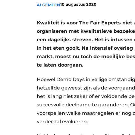
10 augustus 2020
ALGEMEEN
Vacature aanmelden
Vacatures
Kwaliteit is voor The Fair Experts nie
Video’s
organiseren met kwalitatieve bezoekers
een dagelijks streven. Het is intussen
in het eten gooit. Na intensief overl
markt, moest nu toch de moeilijke b
te laten doorgaan.
Hoewel Demo Days in veilige omstandig
hetzelfde geweest zijn als de voorgaande
het is lang niet zeker of er voldoende
succesvolle deelname te garanderen. O
voorspellen welke maatregelen er nog 
verder zal evolueren.