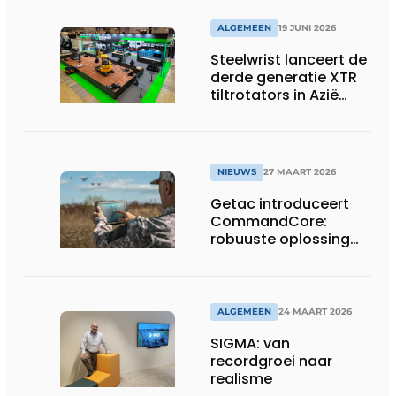
op EUROSATORY
ALGEMEEN
19 JUNI 2026
Steelwrist lanceert de
derde generatie XTR
tiltrotators in Azië
tijdens de CSPI-EXPO
in Tokio
NIEUWS
27 MAART 2026
Getac introduceert
CommandCore:
robuuste oplossing
voor dronebesturing
in veeleisende
omgevingen
ALGEMEEN
24 MAART 2026
SIGMA: van
recordgroei naar
realisme