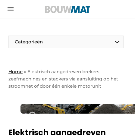
Aanmelden
Algemene voorwaarden
Bedrijven
Aanmelden
Aanmelden FR
Bedankt voor de aanmeldin
Bedankt voor de aan
Categorieën
Bedrijven
Bouwmat | Platform over bouwmaterieel &
bouwmachines
Home
»
Elektrisch aangedreven brekers,
Contact
zeefmachines en stackers via aansluiting op het
stroomnet of door één enkele motorunit
Direct contact
Evenement aanmelden
Meest gelezen
Nieuwsbrief
Podcasts
Elektrisch aangedreven