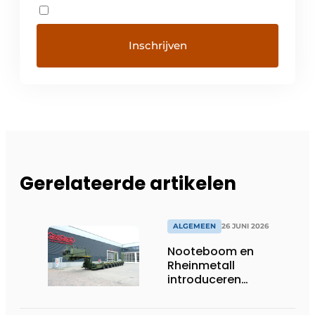
Gerelateerde artikelen
ALGEMEEN
26 JUNI 2026
Nooteboom en
Rheinmetall
introduceren
geavanceerde 8-
assige defensietrailer