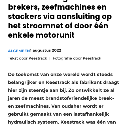
Privacy / Cookie statement
brekers, zeefmachines en
Vacature aanmelden
stackers via aansluiting op
Vacatures
het stroomnet of door één
Video’s
enkele motorunit
1 augustus 2022
ALGEMEEN
Tekst door Keestrack
Fotografie door Keestrack
De toekomst van onze wereld wordt steeds
belangrijker en Keestrack als fabrikant draagt
hier zijn steentje aan bij. Zo ontwikkelt ze al
jaren de meest brandstofvriendelijke breek-
en zeefmachines. Van oudsher wordt er
gebruikt gemaakt van een lastafhankelijk
hydraulisch systeem. Keestrack was één van