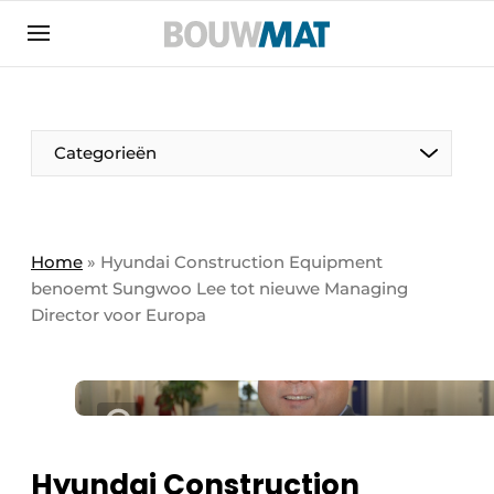
Aanmelden
Algemene voorwaarden
Bedrijven
Aanmelden
Aanmelden FR
Bedankt voor de aanmeldin
Bedankt voor de aan
Categorieën
Bedrijven
Bouwmat | Platform over bouwmaterieel &
bouwmachines
Home
»
Hyundai Construction Equipment
Contact
benoemt Sungwoo Lee tot nieuwe Managing
Director voor Europa
Direct contact
Evenement aanmelden
Meest gelezen
Nieuwsbrief
Podcasts
Hyundai Construction