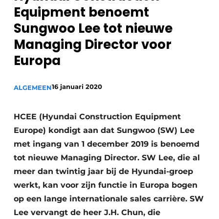
Privacy / Cookie statement
Equipment benoemt
Vacature aanmelden
Sungwoo Lee tot nieuwe
Vacatures
Managing Director voor
Video’s
Europa
16 januari 2020
ALGEMEEN
HCEE (Hyundai Construction Equipment
Europe) kondigt aan dat Sungwoo (SW) Lee
met ingang van 1 december 2019 is benoemd
tot nieuwe Managing Director. SW Lee, die al
meer dan twintig jaar bij de Hyundai-groep
werkt, kan voor zijn functie in Europa bogen
op een lange internationale sales carrière. SW
Lee vervangt de heer J.H. Chun, die