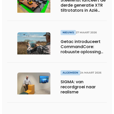
Steelwrist lanceert de
derde generatie XTR
tiltrotators in Azië
tijdens de CSPI-EXPO
in Tokio
NIEUWS
27 MAART 2026
Getac introduceert
CommandCore:
robuuste oplossing
voor dronebesturing
in veeleisende
omgevingen
ALGEMEEN
24 MAART 2026
SIGMA: van
recordgroei naar
realisme