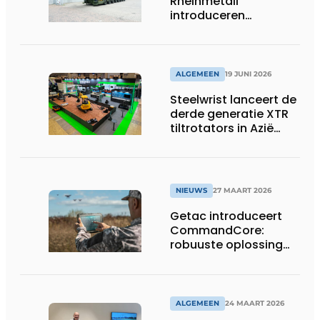
Rheinmetall
introduceren
geavanceerde 8-
assige defensietrailer
op EUROSATORY
ALGEMEEN
19 JUNI 2026
Steelwrist lanceert de
derde generatie XTR
tiltrotators in Azië
tijdens de CSPI-EXPO
in Tokio
NIEUWS
27 MAART 2026
Getac introduceert
CommandCore:
robuuste oplossing
voor dronebesturing
in veeleisende
omgevingen
ALGEMEEN
24 MAART 2026