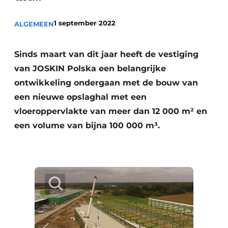
Privacy / Cookie statement
Vacature aanmelden
1 september 2022
ALGEMEEN
Vacatures
Sinds maart van dit jaar heeft de vestiging
Video’s
van JOSKIN Polska een belangrijke
ontwikkeling ondergaan met de bouw van
een nieuwe opslaghal met een
vloeroppervlakte van meer dan 12 000 m² en
een volume van bijna 100 000 m³.