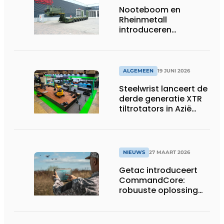
Nooteboom en
Rheinmetall
introduceren
geavanceerde 8-
assige defensietrailer
op EUROSATORY
ALGEMEEN
19 JUNI 2026
Steelwrist lanceert de
derde generatie XTR
tiltrotators in Azië
tijdens de CSPI-EXPO
in Tokio
NIEUWS
27 MAART 2026
Getac introduceert
CommandCore:
robuuste oplossing
voor dronebesturing
in veeleisende
omgevingen