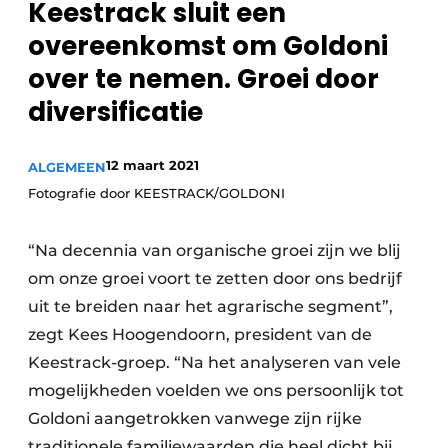
Keestrack sluit een
Privacy / Cookie statement
overeenkomst om Goldoni
Vacature aanmelden
over te nemen. Groei door
Vacatures
diversificatie
Video’s
12 maart 2021
ALGEMEEN
Fotografie door KEESTRACK/GOLDONI
“Na decennia van organische groei zijn we blij
om onze groei voort te zetten door ons bedrijf
uit te breiden naar het agrarische segment”,
zegt Kees Hoogendoorn, president van de
Keestrack-groep. “Na het analyseren van vele
mogelijkheden voelden we ons persoonlijk tot
Goldoni aangetrokken vanwege zijn rijke
traditionele familiewaarden die heel dicht bij