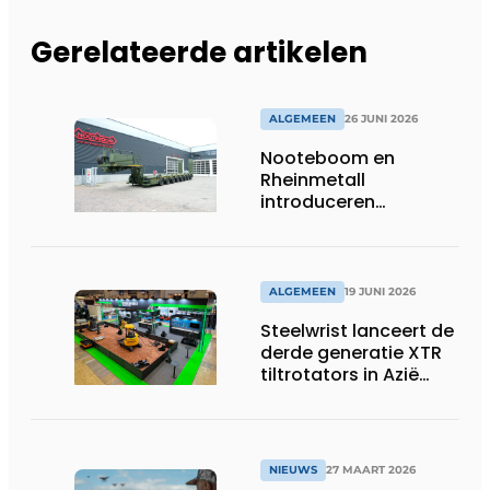
Gerelateerde artikelen
ALGEMEEN
26 JUNI 2026
Nooteboom en
Rheinmetall
introduceren
geavanceerde 8-
assige defensietrailer
op EUROSATORY
ALGEMEEN
19 JUNI 2026
Steelwrist lanceert de
derde generatie XTR
tiltrotators in Azië
tijdens de CSPI-EXPO
in Tokio
NIEUWS
27 MAART 2026