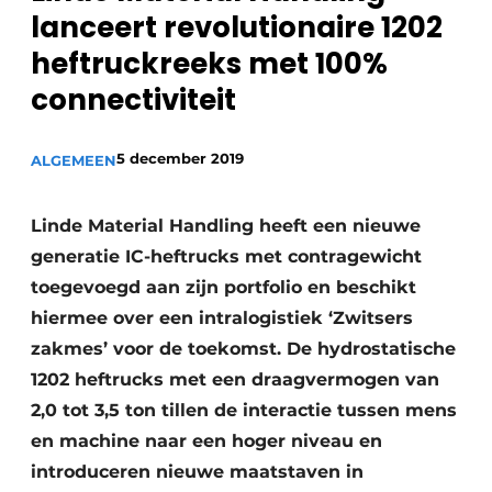
Privacy / Cookie statement
lanceert revolutionaire 1202
Vacature aanmelden
heftruckreeks met 100%
Vacatures
connectiviteit
Video’s
5 december 2019
ALGEMEEN
Linde Material Handling heeft een nieuwe
generatie IC-heftrucks met contragewicht
toegevoegd aan zijn portfolio en beschikt
hiermee over een intralogistiek ‘Zwitsers
zakmes’ voor de toekomst. De hydrostatische
1202 heftrucks met een draagvermogen van
2,0 tot 3,5 ton tillen de interactie tussen mens
en machine naar een hoger niveau en
introduceren nieuwe maatstaven in