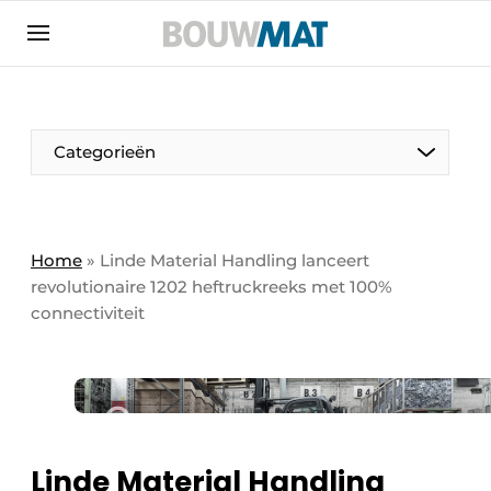
Aanmelden
Algemene voorwaarden
Bedrijven
Aanmelden
Aanmelden FR
Bedankt voor de aanmeldin
Bedankt voor de aan
Categorieën
Bedrijven
Bouwmat | Platform over bouwmaterieel &
bouwmachines
Home
»
Linde Material Handling lanceert
Contact
revolutionaire 1202 heftruckreeks met 100%
connectiviteit
Direct contact
Evenement aanmelden
Meest gelezen
Nieuwsbrief
Podcasts
Linde Material Handling