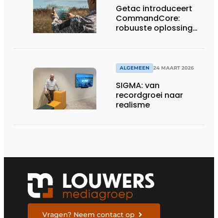
Getac introduceert
CommandCore:
robuuste oplossing
voor dronebesturing
in veeleisende
omgevingen
ALGEMEEN
24 MAART 2026
SIGMA: van
recordgroei naar
realisme
Vragen? Neem contact op