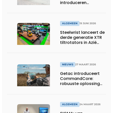
introduceren
geavanceerde 8-
assige defensietrailer
op EUROSATORY
ALGEMEEN
19 JUNI 2026
Steelwrist lanceert de
derde generatie XTR
tiltrotators in Azië
tijdens de CSPI-EXPO
in Tokio
NIEUWS
27 MAART 2026
Getac introduceert
CommandCore:
robuuste oplossing
voor dronebesturing
in veeleisende
omgevingen
ALGEMEEN
24 MAART 2026