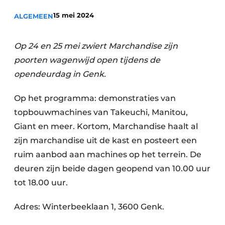
Privacy / Cookie statement
15 mei 2024
ALGEMEEN
Vacature aanmelden
Vacatures
Op 24 en 25 mei zwiert Marchandise zijn
Video’s
poorten wagenwijd open tijdens de
opendeurdag in Genk.
Op het programma: demonstraties van
topbouwmachines van Takeuchi, Manitou,
Giant en meer. Kortom, Marchandise haalt al
zijn marchandise uit de kast en posteert een
ruim aanbod aan machines op het terrein. De
deuren zijn beide dagen geopend van 10.00 uur
tot 18.00 uur.
Adres: Winterbeeklaan 1, 3600 Genk.