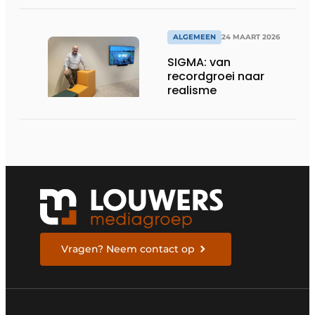
in veeleisende
omgevingen
ALGEMEEN
24 MAART 2026
SIGMA: van
recordgroei naar
realisme
Vragen? Neem contact op