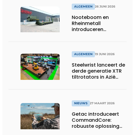
ALGEMEEN
26 JUNI 2026
Nooteboom en
Rheinmetall
introduceren
geavanceerde 8-
assige defensietrailer
op EUROSATORY
ALGEMEEN
19 JUNI 2026
Steelwrist lanceert de
derde generatie XTR
tiltrotators in Azië
tijdens de CSPI-EXPO
in Tokio
NIEUWS
27 MAART 2026
Getac introduceert
CommandCore:
robuuste oplossing
voor dronebesturing