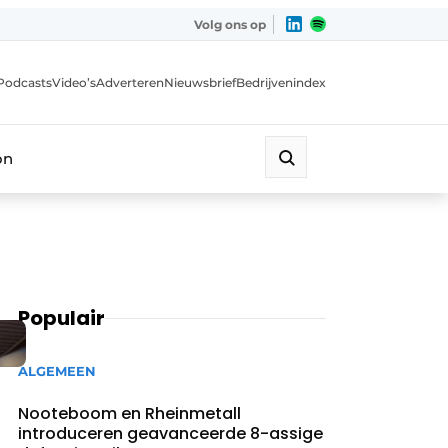
Volg ons op
Podcasts
Video’s
Adverteren
Nieuwsbrief
Bedrijvenindex
on
Populair
ALGEMEEN
Nooteboom en Rheinmetall
introduceren geavanceerde 8-assige