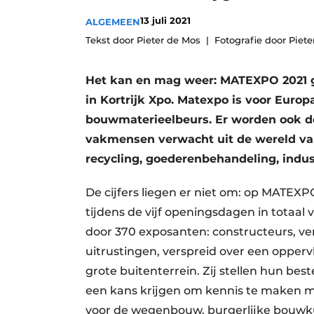
Vacature aanmelden
13 juli 2021
ALGEMEEN
Vacatures
Tekst door Pieter de Mos
Fotografie door Piet
Video’s
Het kan en mag weer: MATEXPO 2021 g
in Kortrijk Xpo. Matexpo is voor Europ
bouwmaterieelbeurs. Er worden ook de
vakmensen verwacht uit de wereld v
recycling, goederenbehandeling, indus
De cijfers liegen er niet om: op MATEXP
tijdens de vijf openingsdagen in tota
door 370 exposanten: constructeurs, ver
uitrustingen, verspreid over een opperv
grote buitenterrein. Zij stellen hun be
een kans krijgen om kennis te maken m
voor de wegenbouw, burgerlijke bouw