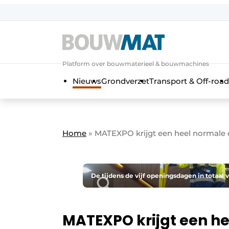
Aanmelden
Algemene voorwaarden
Platform over bouwmaterieel & bouwmachines
Bedrijven
Aanmelden
Aanmelden FR
Bedankt voo
Bedan
Nieuws
Grondverzet
Transport & Off-road
Bedrijven
Bouwmat | Platform over bouwmate
Contact
Home
»
MATEXPO krijgt een heel normale e
Direct contact
Evenement aanmelden
Meest gelezen
De tijdens de vijf openingsdagen in tota
Nieuwsbrief
Podcasts
MATEXPO krijgt een he
Privacy / Cookie statement