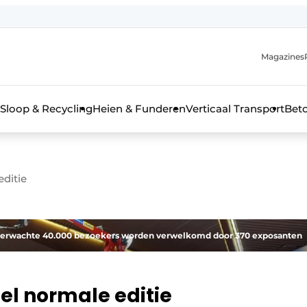
Magazines
r de aanmelding
kt voor de aanmelding FR
Sloop & Recycling
Heien & Funderen
Verticaal Transport
Bet
rieel & bouwmachines
ditie
al verwachte 40.000 bezoekers worden verwelkomd door 370 exposanten
el normale editie