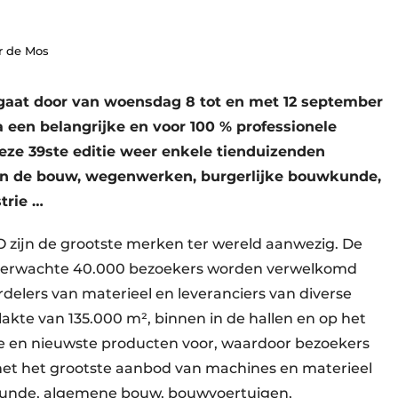
er de Mos
aat door van woensdag 8 tot en met 12 september
a een belangrijke en voor 100 % professionele
ze 39ste editie weer enkele tienduizenden
an de bouw, wegenwerken, burgerlijke bouwkunde,
trie …
O zijn de grootste merken ter wereld aanwezig. De
al verwachte 40.000 bezoekers worden verwelkomd
delers van materieel en leveranciers van diverse
lakte van 135.000 m², binnen in de hallen en op het
ste en nieuwste producten voor, waardoor bezoekers
et het grootste aanbod van machines en materieel
kunde, algemene bouw, bouwvoertuigen,