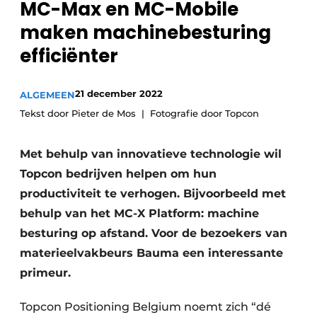
MC-Max en MC-Mobile
Privacy / Cookie statement
maken machinebesturing
Vacature aanmelden
efficiënter
Vacatures
Video’s
21 december 2022
ALGEMEEN
Tekst door Pieter de Mos
Fotografie door Topcon
Met behulp van innovatieve technologie wil
Topcon bedrijven helpen om hun
productiviteit te verhogen. Bijvoorbeeld met
behulp van het MC-X Platform: machine
besturing op afstand. Voor de bezoekers van
materieelvakbeurs Bauma een interessante
primeur.
Topcon Positioning Belgium noemt zich “dé