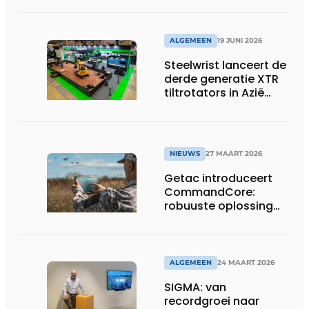
assige defensietrailer
op EUROSATORY
ALGEMEEN
19 JUNI 2026
Steelwrist lanceert de
derde generatie XTR
tiltrotators in Azië
tijdens de CSPI-EXPO
in Tokio
NIEUWS
27 MAART 2026
Getac introduceert
CommandCore:
robuuste oplossing
voor dronebesturing
in veeleisende
omgevingen
ALGEMEEN
24 MAART 2026
SIGMA: van
recordgroei naar