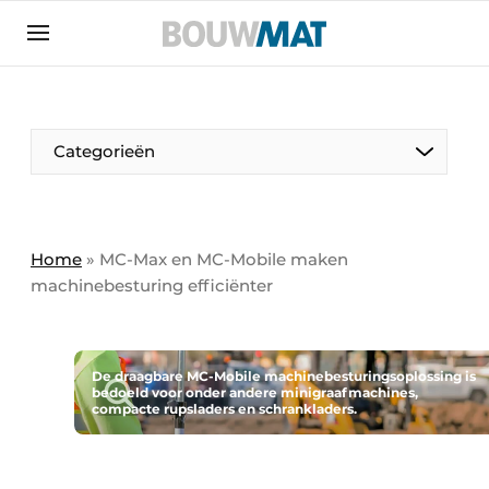
Aanmelden
Algemene voorwaarden
Bedrijven
Aanmelden
Aanmelden FR
Bedankt voor de aanmeldin
Bedankt voor de aan
Categorieën
Bedrijven
Bouwmat | Platform over bouwmaterieel &
bouwmachines
Home
»
MC-Max en MC-Mobile maken
Contact
machinebesturing efficiënter
Direct contact
Evenement aanmelden
De draagbare MC-Mobile machinebesturingsoplossing is
Meest gelezen
bedoeld voor onder andere minigraafmachines,
compacte rupsladers en schrankladers.
Nieuwsbrief
Podcasts