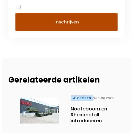
Gerelateerde artikelen
ALGEMEEN
26 JUNI 2026
Nooteboom en
Rheinmetall
introduceren
geavanceerde 8-
assige defensietrailer