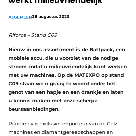
werkt milieuvriendelijk
Privacy / Cookie statement
Vacature aanmelden
28 augustus 2023
ALGEMEEN
Vacatures
Video’s
Riforce – Stand C09
Nieuw in ons assortiment is de Battpack, een
mobiele accu, die u voorziet van de nodige
stroom zodat u milieuvriendelijk kunt werken
met uw machines. Op de MATEXPO op stand
C09 staan we u graag te woord onder het
genot van een hapje en een drankje en laten
u kennis maken met onze scherpe
beursaanbiedingen.
Riforce bv is exclusief importeur van de Gölz
machines en diamantgereedschappen en