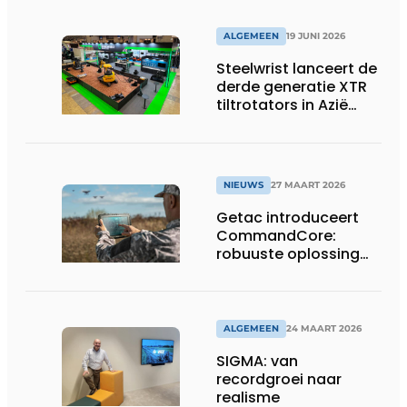
op EUROSATORY
ALGEMEEN
19 JUNI 2026
Steelwrist lanceert de
derde generatie XTR
tiltrotators in Azië
tijdens de CSPI-EXPO
in Tokio
NIEUWS
27 MAART 2026
Getac introduceert
CommandCore:
robuuste oplossing
voor dronebesturing
in veeleisende
omgevingen
ALGEMEEN
24 MAART 2026
SIGMA: van
recordgroei naar
realisme