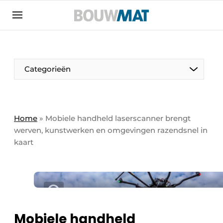
Aanmelden
Algemene voorwaarden
Bedrijven
Aanmelden
Aanmelden FR
Bedankt voor de aanmeldin
Bedankt voor de aan
Categorieën
Bedrijven
Bouwmat | Platform over bouwmaterieel &
bouwmachines
Home
»
Mobiele handheld laserscanner brengt
Contact
werven, kunstwerken en omgevingen razendsnel in
kaart
Direct contact
Evenement aanmelden
Meest gelezen
Nieuwsbrief
Podcasts
Mobiele handheld