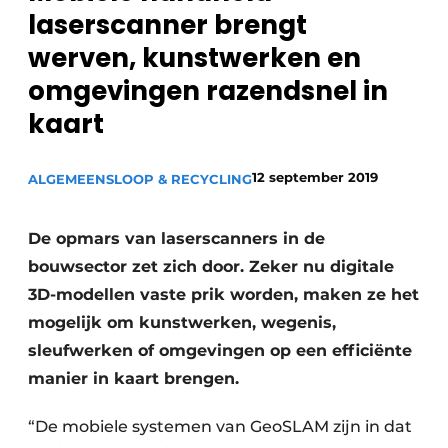
Privacy / Cookie statement
laserscanner brengt
Vacature aanmelden
werven, kunstwerken en
Vacatures
omgevingen razendsnel in
Video’s
kaart
12 september 2019
ALGEMEEN
SLOOP & RECYCLING
De opmars van laserscanners in de
bouwsector zet zich door. Zeker nu digitale
3D-modellen vaste prik worden, maken ze het
mogelijk om kunstwerken, wegenis,
sleufwerken of omgevingen op een efficiënte
manier in kaart brengen.
“De mobiele systemen van GeoSLAM zijn in dat