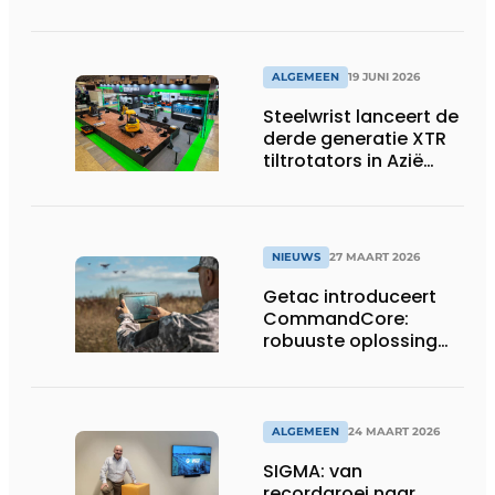
geavanceerde 8-
assige defensietrailer
op EUROSATORY
ALGEMEEN
19 JUNI 2026
Steelwrist lanceert de
derde generatie XTR
tiltrotators in Azië
tijdens de CSPI-EXPO
in Tokio
NIEUWS
27 MAART 2026
Getac introduceert
CommandCore:
robuuste oplossing
voor dronebesturing
in veeleisende
omgevingen
ALGEMEEN
24 MAART 2026
SIGMA: van
recordgroei naar