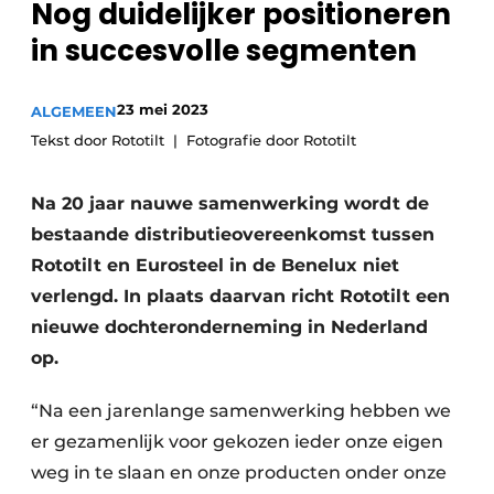
Nog duidelijker positioneren
Privacy / Cookie statement
in succesvolle segmenten
Vacature aanmelden
Vacatures
23 mei 2023
ALGEMEEN
Video’s
Tekst door Rototilt
Fotografie door Rototilt
Na 20 jaar nauwe samenwerking wordt de
bestaande distributieovereenkomst tussen
Rototilt en Eurosteel in de Benelux niet
verlengd. In plaats daarvan richt Rototilt een
nieuwe dochteronderneming in Nederland
op.
“Na een jarenlange samenwerking hebben we
er gezamenlijk voor gekozen ieder onze eigen
weg in te slaan en onze producten onder onze