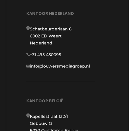
KANTOOR NEDERLAND
Schatbeurderlaan 6
6002 ED Weert
Nederland
+31 495 450095
info@louwersmediagroep.nl
KANTOOR BELGIË
Kapellestraat 132/1
Gebouw G
8020 Oostkamp België