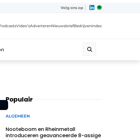
Volg ons op
Podcasts
Video’s
Adverteren
Nieuwsbrief
Bedrijvenindex
on
Populair
ALGEMEEN
Nooteboom en Rheinmetall
introduceren geavanceerde 8-assige