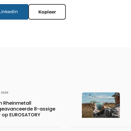
LinkedIn
Kopieer
I 2026
 Rheinmetall
 geavanceerde 8-assige
er op EUROSATORY