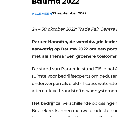
Bauma 2022
Vacature aanmelden
22 september 2022
ALGEMEEN
Vacatures
Video’s
24 – 30 oktober 2022; Trade Fair Centre
Parker Hannifin, de wereldwijde leide
aanwezig op Bauma 2022 om een portfol
met als thema ‘Een groenere toekomst
De stand van Parker in stand 215 in hal
ruimte voor bedrijfsexperts om gedure
onderwerpen als elektrificatie, waterst
alternatieve brandstoftoevoersystemen e
Het bedrijf zal verschillende oplossin
Bezoekers kunnen nieuwe producten o