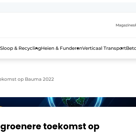
Magazines
r de aanmelding
kt voor de aanmelding FR
Sloop & Recycling
Heien & Funderen
Verticaal Transport
Bet
rieel & bouwmachines
toekomst op Bauma 2022
n groenere toekomst op