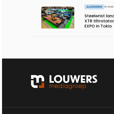
ALGEMEEN
19 JUNI
Steelwrist lan
XTR tiltrotator
EXPO in Tokio