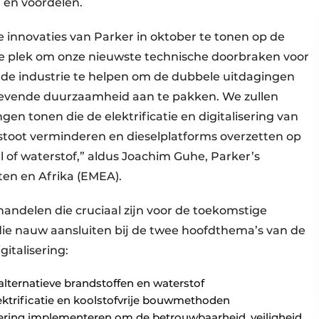
 en voordelen.
innovaties van Parker in oktober te tonen op de
te plek om onze nieuwste technische doorbraken voor
 de industrie te helpen om de dubbele uitdagingen
gevende duurzaamheid aan te pakken. We zullen
en tonen die de elektrificatie en digitalisering van
stoot verminderen en dieselplatforms overzetten op
l of waterstof,” aldus Joachim Guhe, Parker’s
en en Afrika (EMEA).
handelen die cruciaal zijn voor de toekomstige
die nauw aansluiten bij de twee hoofdthema’s van de
italisering:
alternatieve brandstoffen en waterstof
lektrificatie en koolstofvrije bouwmethoden
isering implementeren om de betrouwbaarheid, veiligheid