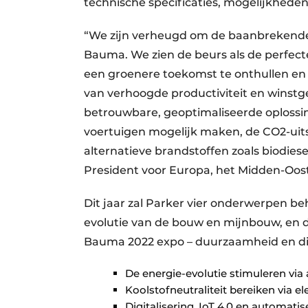
technische specificaties, mogelijkheden
“We zijn verheugd om de baanbrekende 
Bauma. We zien de beurs als de perfec
een groenere toekomst te onthullen en
van verhoogde productiviteit en winst
betrouwbare, geoptimaliseerde oplossing
voertuigen mogelijk maken, de CO2-uit
alternatieve brandstoffen zoals biodiese
President voor Europa, het Midden-Oost
Dit jaar zal Parker vier onderwerpen be
evolutie van de bouw en mijnbouw, en 
Bauma 2022 expo – duurzaamheid en dig
De energie-evolutie stimuleren via 
Koolstofneutraliteit bereiken via e
Digitalisering, IoT 4.0 en automat