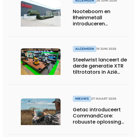
ALGEMEEN
26 JUNI 2026
Nooteboom en
Rheinmetall
introduceren
geavanceerde 8-
assige defensietrailer
op EUROSATORY
ALGEMEEN
19 JUNI 2026
Steelwrist lanceert de
derde generatie XTR
tiltrotators in Azië
tijdens de CSPI-EXPO
in Tokio
NIEUWS
27 MAART 2026
Getac introduceert
CommandCore:
robuuste oplossing
voor dronebesturing
in veeleisende