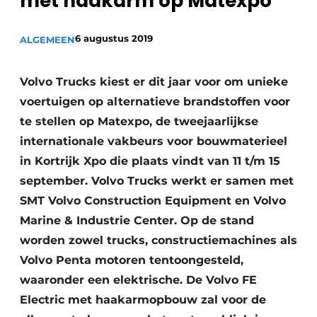
met haakarm op Matexpo
Privacy / Cookie statement
Vacature aanmelden
6 augustus 2019
ALGEMEEN
Vacatures
Video’s
Volvo Trucks kiest er dit jaar voor om unieke
voertuigen op alternatieve brandstoffen voor
te stellen op Matexpo, de tweejaarlijkse
internationale vakbeurs voor bouwmaterieel
in Kortrijk Xpo die plaats vindt van 11 t/m 15
september. Volvo Trucks werkt er samen met
SMT Volvo Construction Equipment en Volvo
Marine & Industrie Center. Op de stand
worden zowel trucks, constructiemachines als
Volvo Penta motoren tentoongesteld,
waaronder een elektrische. De Volvo FE
Electric met haakarmopbouw zal voor de