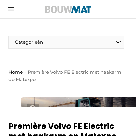
Aanmelden
Algemene voorwaarden
Bedrijven
Aanmelden
Aanmelden FR
Bedankt voor de aanmeldin
Bedankt voor de aan
Categorieën
Bedrijven
Bouwmat | Platform over bouwmaterieel &
bouwmachines
Home
»
Première Volvo FE Electric met haakarm
Contact
op Matexpo
Direct contact
Evenement aanmelden
Meest gelezen
Nieuwsbrief
Première Volvo FE Electric
Podcasts