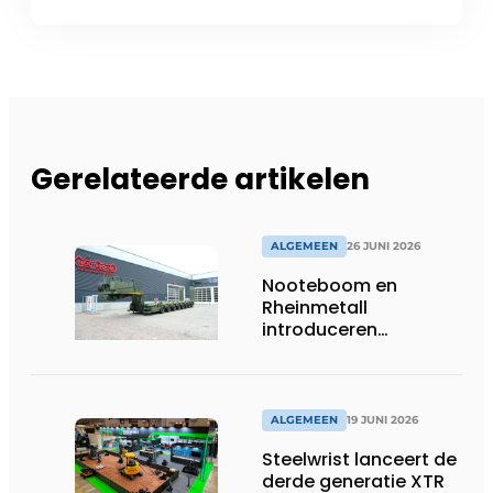
Gerelateerde artikelen
ALGEMEEN
26 JUNI 2026
Nooteboom en
Rheinmetall
introduceren
geavanceerde 8-
assige defensietrailer
op EUROSATORY
ALGEMEEN
19 JUNI 2026
Steelwrist lanceert de
derde generatie XTR