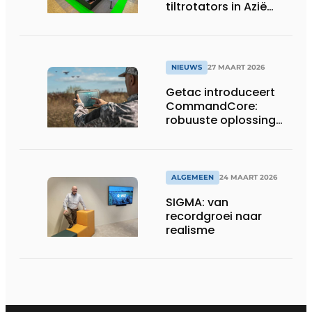
tiltrotators in Azië
tijdens de CSPI-EXPO
in Tokio
NIEUWS
27 MAART 2026
Getac introduceert
CommandCore:
robuuste oplossing
voor dronebesturing
in veeleisende
omgevingen
ALGEMEEN
24 MAART 2026
SIGMA: van
recordgroei naar
realisme