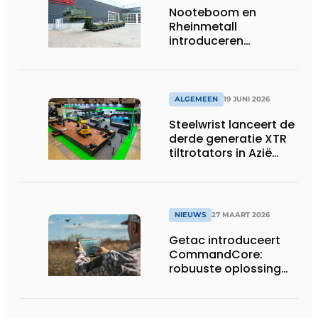
Nooteboom en
Rheinmetall
introduceren
geavanceerde 8-
assige defensietrailer
op EUROSATORY
ALGEMEEN
19 JUNI 2026
Steelwrist lanceert de
derde generatie XTR
tiltrotators in Azië
tijdens de CSPI-EXPO
in Tokio
NIEUWS
27 MAART 2026
Getac introduceert
CommandCore:
robuuste oplossing
voor dronebesturing
in veeleisende
omgevingen