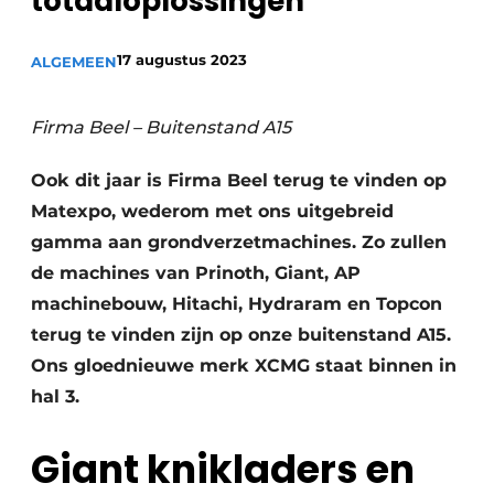
totaaloplossingen
Privacy / Cookie statement
Vacature aanmelden
17 augustus 2023
ALGEMEEN
Vacatures
Video’s
Firma Beel – Buitenstand A15
Ook dit jaar is Firma Beel terug te vinden op
Matexpo, wederom met ons uitgebreid
gamma aan grondverzetmachines. Zo zullen
de machines van Prinoth, Giant, AP
machinebouw, Hitachi, Hydraram en Topcon
terug te vinden zijn op onze buitenstand A15.
Ons gloednieuwe merk XCMG staat binnen in
hal 3.
Giant knikladers en