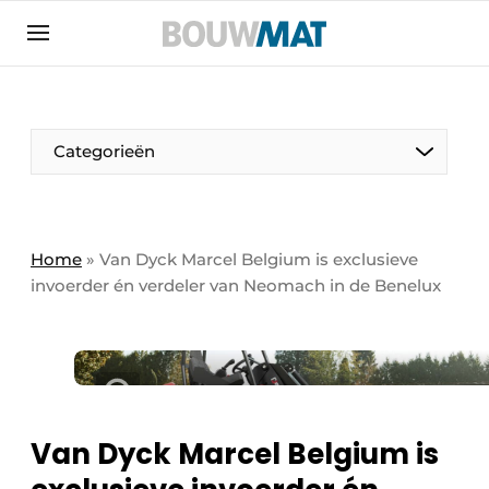
Aanmelden
Algemene voorwaarden
Bedrijven
Aanmelden
Aanmelden FR
Bedankt voor de aanmeldin
Bedankt voor de aan
Categorieën
Bedrijven
Bouwmat | Platform over bouwmaterieel &
bouwmachines
Home
»
Van Dyck Marcel Belgium is exclusieve
Contact
invoerder én verdeler van Neomach in de Benelux
Direct contact
Evenement aanmelden
Meest gelezen
Nieuwsbrief
Van Dyck Marcel Belgium is
Podcasts