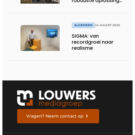
robuuste oplossing
voor dronebesturing
in veeleisende
omgevingen
ALGEMEEN
24 MAART 2026
SIGMA: van
recordgroei naar
realisme
Vragen? Neem contact op