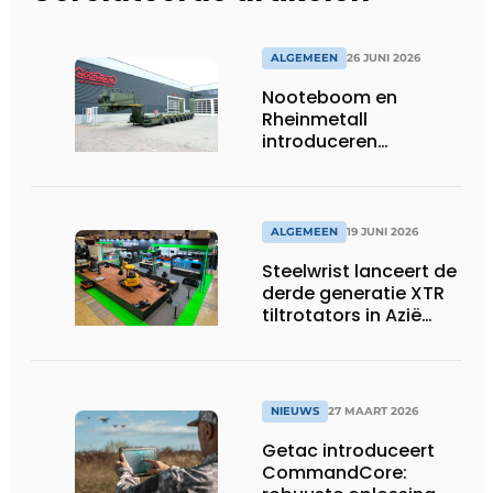
ALGEMEEN
26 JUNI 2026
Nooteboom en
Rheinmetall
introduceren
geavanceerde 8-
assige defensietrailer
op EUROSATORY
ALGEMEEN
19 JUNI 2026
Steelwrist lanceert de
derde generatie XTR
tiltrotators in Azië
tijdens de CSPI-EXPO
in Tokio
NIEUWS
27 MAART 2026
Getac introduceert
CommandCore: