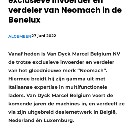
exclusieve invoerder én
Privacy / Cookie statement
verdeler van Neomach in de
Vacature aanmelden
Benelux
Vacatures
Video’s
27 juni 2022
ALGEMEEN
Vanaf heden is Van Dyck Marcel Belgium NV
de trotse exclusieve invoerder en verdeler
van het gloednieuwe merk “Neomach”.
Hiermee breidt hij zijn gamma uit met
Italiaanse expertise in multifunctionele
laders. Van Dyck Marcel Belgium voert de
komende jaren de machines in, en verdeelt ze
via zijn uitgebreid dealernetwerk in België,
Nederland én Luxemburg.