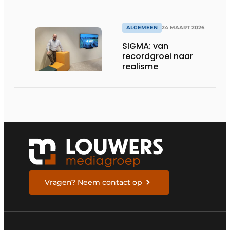
in veeleisende
omgevingen
ALGEMEEN
24 MAART 2026
SIGMA: van
recordgroei naar
realisme
Vragen? Neem contact op