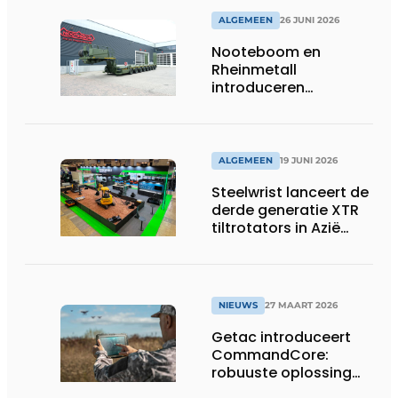
ALGEMEEN
26 JUNI 2026
Nooteboom en
Rheinmetall
introduceren
geavanceerde 8-
assige defensietrailer
op EUROSATORY
ALGEMEEN
19 JUNI 2026
Steelwrist lanceert de
derde generatie XTR
tiltrotators in Azië
tijdens de CSPI-EXPO
in Tokio
NIEUWS
27 MAART 2026
Getac introduceert
CommandCore:
robuuste oplossing
voor dronebesturing