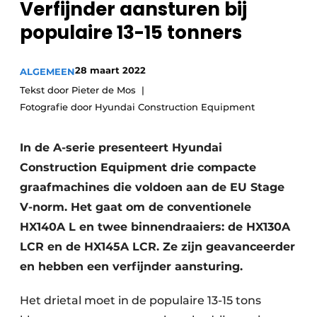
Verfijnder aansturen bij
Privacy / Cookie statement
populaire 13-15 tonners
Vacature aanmelden
Vacatures
28 maart 2022
ALGEMEEN
Video’s
Tekst door Pieter de Mos
Fotografie door Hyundai Construction Equipment
In de A-serie presenteert Hyundai
Construction Equipment drie compacte
graafmachines die voldoen aan de EU Stage
V-norm. Het gaat om de conventionele
HX140A L en twee binnendraaiers: de HX130A
LCR en de HX145A LCR. Ze zijn geavanceerder
en hebben een verfijnder aansturing.
Het drietal moet in de populaire 13-15 tons