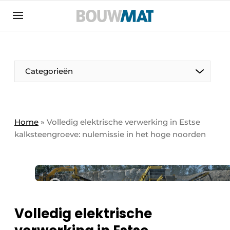
Aanmelden
Algemene voorwaarden
Bedrijven
Aanmelden
Aanmelden FR
Bedankt voor de aanmeldin
Bedankt voor de aan
Categorieën
Bedrijven
Bouwmat | Platform over bouwmaterieel &
bouwmachines
Home
»
Volledig elektrische verwerking in Estse
Contact
kalksteengroeve: nulemissie in het hoge noorden
Direct contact
Evenement aanmelden
Meest gelezen
Nieuwsbrief
Volledig elektrische
Podcasts