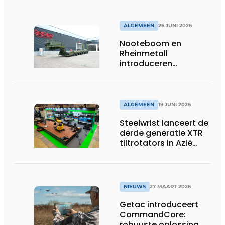
ALGEMEEN
26 JUNI 2026
Nooteboom en
Rheinmetall
introduceren
geavanceerde 8-
assige defensietrailer
op EUROSATORY
ALGEMEEN
19 JUNI 2026
Steelwrist lanceert de
derde generatie XTR
tiltrotators in Azië
tijdens de CSPI-EXPO
in Tokio
NIEUWS
27 MAART 2026
Getac introduceert
CommandCore:
robuuste oplossing