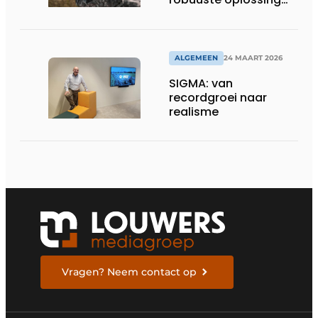
voor dronebesturing
in veeleisende
omgevingen
ALGEMEEN
24 MAART 2026
SIGMA: van
recordgroei naar
realisme
Vragen? Neem contact op