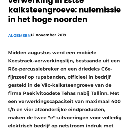
verwerking in Estse
Privacy / Cookie statement
kalksteengroeve: nulemissie
Vacature aanmelden
in het hoge noorden
Vacatures
Video’s
12 november 2019
ALGEMEEN
Midden augustus werd een mobiele
Keestrack-verwerkingslijn, bestaande uit een
R6e-percussiebreker en een driedeks C6e-
fijnzeef op rupsbanden, officieel in bedrijf
gesteld in de Väo-kalksteengroeve van de
firma Paekivitoodete Tehas nabij Tallinn. Met
een verwerkingscapaciteit van maximaal 400
t/h en vier afzonderlijke eindproducten,
maken de twee “e”-uitvoeringen voor volledig
elektrisch bedrijf op netstroom indruk met