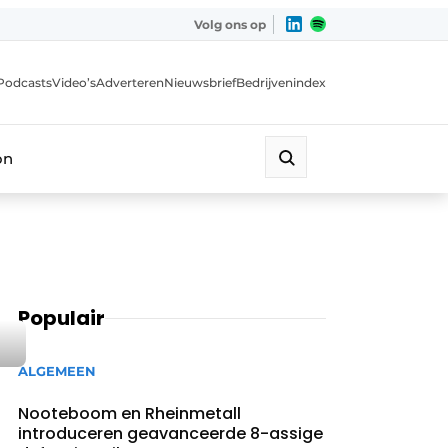
Volg ons op
Podcasts
Video’s
Adverteren
Nieuwsbrief
Bedrijvenindex
on
Populair
ALGEMEEN
Nooteboom en Rheinmetall
introduceren geavanceerde 8-assige