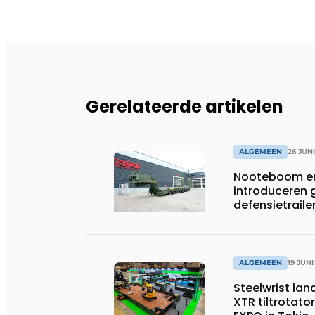
Gerelateerde artikelen
ALGEMEEN
26 JUN
Nooteboom en
introduceren
defensietrail
ALGEMEEN
19 JUNI
Steelwrist lan
XTR tiltrotator