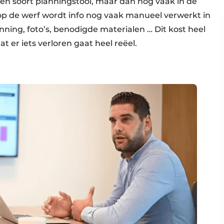
en soort planningstool, maar dan nog vaak in de
 op de werf wordt info nog vaak manueel verwerkt in
ning, foto’s, benodigde materialen … Dit kost heel
 er iets verloren gaat heel reëel.