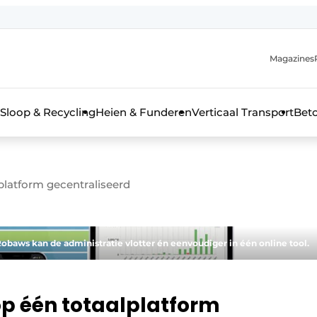
Magazines
r de aanmelding
kt voor de aanmelding FR
Sloop & Recycling
Heien & Funderen
Verticaal Transport
Bet
rieel & bouwmachines
platform gecentraliseerd
baws kan de administratie vlotter én eenvoudiger in één online tool.
op één totaalplatform