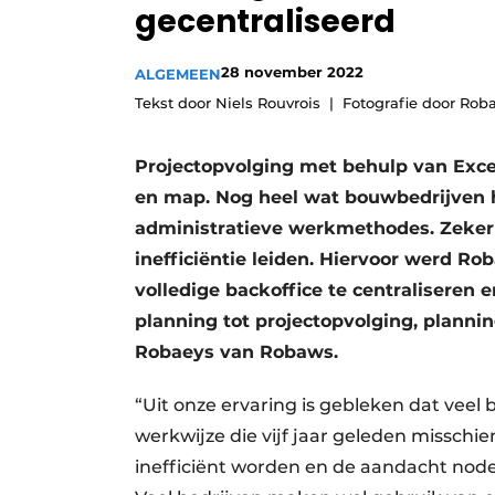
gecentraliseerd
Vacature aanmelden
Vacatures
28 november 2022
ALGEMEEN
Video’s
Tekst door Niels Rouvrois
Fotografie door Rob
Projectopvolging met behulp van Exce
en map. Nog heel wat bouwbedrijven h
administratieve werkmethodes. Zeker v
inefficiëntie leiden. Hiervoor werd R
volledige backoffice te centraliseren 
planning tot projectopvolging, planning
Robaeys van Robaws.
“Uit onze ervaring is gebleken dat vee
werkwijze die vijf jaar geleden misschien
inefficiënt worden en de aandacht nodelo