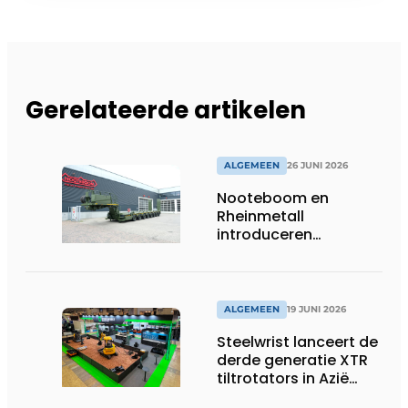
Gerelateerde artikelen
ALGEMEEN
26 JUNI 2026
Nooteboom en
Rheinmetall
introduceren
geavanceerde 8-
assige defensietrailer
op EUROSATORY
ALGEMEEN
19 JUNI 2026
Steelwrist lanceert de
derde generatie XTR
tiltrotators in Azië
tijdens de CSPI-EXPO