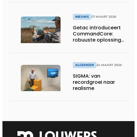
in Tokio
NIEUWS
27 MAART 2026
Getac introduceert
CommandCore:
robuuste oplossing
voor dronebesturing
in veeleisende
omgevingen
ALGEMEEN
24 MAART 2026
SIGMA: van
recordgroei naar
realisme