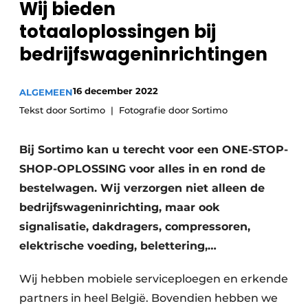
Wij bieden
Privacy / Cookie statement
totaaloplossingen bij
Vacature aanmelden
bedrijfswageninrichtingen
Vacatures
Video’s
16 december 2022
ALGEMEEN
Tekst door Sortimo
Fotografie door Sortimo
Bij Sortimo kan u terecht voor een ONE-STOP-
SHOP-OPLOSSING voor alles in en rond de
bestelwagen. Wij verzorgen niet alleen de
bedrijfswageninrichting, maar ook
signalisatie, dakdragers, compressoren,
elektrische voeding, belettering,…
Wij hebben mobiele serviceploegen en erkende
partners in heel België. Bovendien hebben we