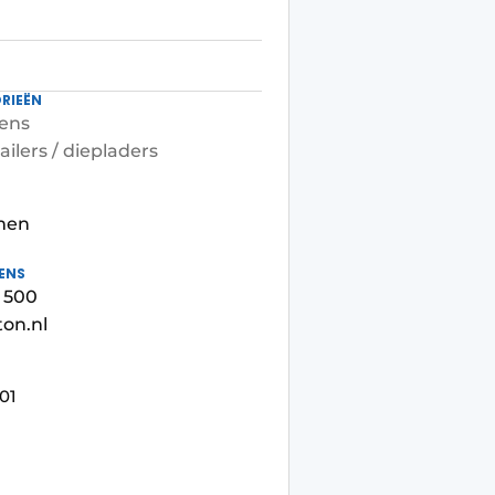
RIEËN
ens
ailers / diepladers
men
ENS
9 500
on.nl
01