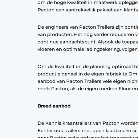
om de hoge kwaliteit in maatwerk oplegge
Vacature aanmelden
Pacton een aantrekkelijk pakket aan klant
Vacatures
De engineers van Pacton Trailers zijn cont
Video’s
van producten. Het nóg verder reduceren v
continue aandachtspunt. Alsook de toepass
vloeren en optimale ladingzekering, volgens
Om de kwaliteit en de planning optimaal t
productie geheel in de eigen fabriek te Om
aanbod van Pacton Trailers vele eigen nich
merk Pacton, als de eigen merken Floor en
Breed aanbod
De Kennis kraantrailers van Pacton worden 
Echter ook trailers met open laadbak én s
door Pacton geleverd voor het transport v