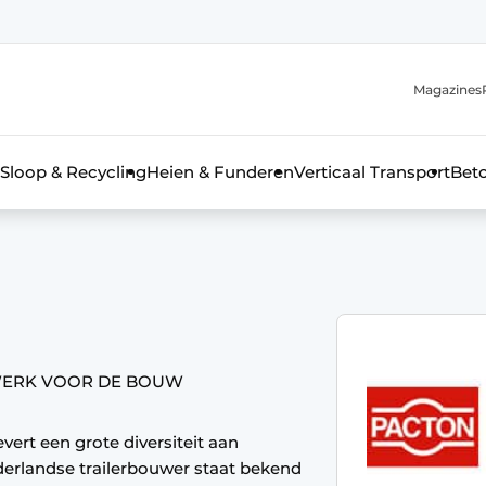
Magazines
r de aanmelding
kt voor de aanmelding FR
Sloop & Recycling
Heien & Funderen
Verticaal Transport
Bet
rieel & bouwmachines
TWERK VOOR DE BOUW
vert een grote diversiteit aan
erlandse trailerbouwer staat bekend