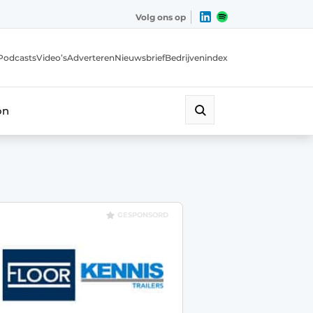
Volg ons op
Podcasts
Video’s
Adverteren
Nieuwsbrief
Bedrijvenindex
on
GESPONSORD