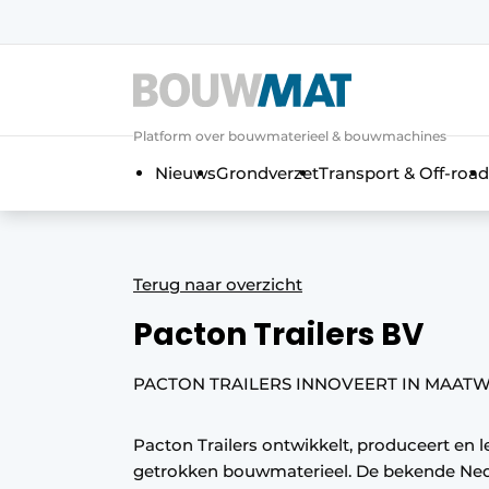
Aanmelden
Algemene voorwaarden
Platform over bouwmaterieel & bouwmachines
Bedrijven
Aanmelden
Aanmelden FR
Bedankt voo
Bedan
Nieuws
Grondverzet
Transport & Off-road
Bedrijven
Bouwmat | Platform over bouwmate
Contact
Terug naar overzicht
Direct contact
Pacton Trailers BV
Evenement aanmelden
Meest gelezen
PACTON TRAILERS INNOVEERT IN MAA
Nieuwsbrief
Podcasts
Pacton Trailers ontwikkelt, produceert en le
getrokken bouwmaterieel. De bekende Ned
Privacy / Cookie statement