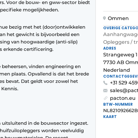
rs. Voor de bouw- en gww-sector biedt
specifieke mogelijkheden.
Ommen
inue bezig met het (door)ontwikkelen
OVERIGE CATEGO
an het gewicht is bijvoorbeeld een
Aanhangwag
ing van hoogwaardige (anti-slip)
Opleggers / tr
ADRES
 erkende certificering.
Strangeweg 1
7730 AB Om
e beheersen, vinden engineering en
Nederland
men plaats. Opvallend is dat het brede
CONTACTGEGEV
es bevat. Dat geldt voor zowel het
+31 529 45
 Kennis.
sales@pact
pacton.eu
BTW-NUMMER
NL821092662B
KAART
uitsluitend in de bouwsector ingezet.
chuifzuilopleggers worden veelvuldig
an bouwmaterialen. De recent