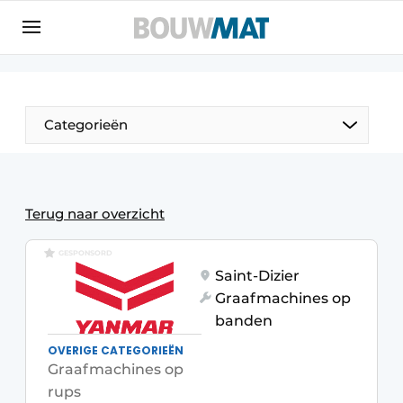
Aanmelden
Algemene voorwaarden
Bedrijven
Aanmelden
Aanmelden FR
Bedankt voor de aanmeldin
Bedankt voor de aan
Categorieën
Bedrijven
Bouwmat | Platform over bouwmaterieel &
bouwmachines
Terug naar overzicht
Contact
GESPONSORD
Direct contact
Saint-Dizier
Evenement aanmelden
Graafmachines op
Meest gelezen
banden
OVERIGE CATEGORIEËN
Nieuwsbrief
Graafmachines op
Podcasts
rups