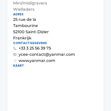
Privacy / Cookie statement
Mini/midigravers
Wielladers
Vacature aanmelden
ADRES
25 rue de la
Vacatures
Tambourine
Video’s
52100 Saint-Dizier
Frankrijk
CONTACTGEGEVENS
+33 3 25 56 39 75
ycee-contact@yanmar.com
www.yanmar.com
KAART