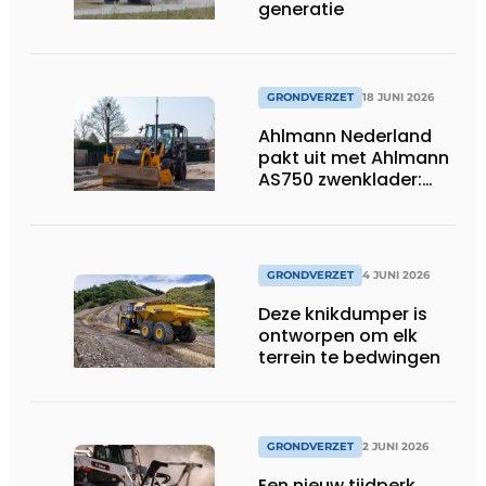
generatie
GRONDVERZET
18 JUNI 2026
Ahlmann Nederland
pakt uit met Ahlmann
AS750 zwenklader:
kracht en
veelzijdigheid in
combinatie met 3D-
besturing.
GRONDVERZET
4 JUNI 2026
Deze knikdumper is
ontworpen om elk
terrein te bedwingen
GRONDVERZET
2 JUNI 2026
Een nieuw tijdperk