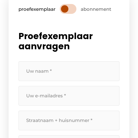
proefexemplaar
abonnement
Proefexemplaar
aanvragen
Uw
naam
*
Uw
e-
mailadres
*
Straatnaam
+
huisnummer
*