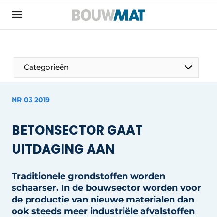
Aanmelden
Algemene voorwaarden
Bedrijven
Aanmelden
Aanmelden FR
Bedankt voor de aanmeldin
Bedankt voor de aan
Categorieën
Bedrijven
Bouwmat | Platform over bouwmaterieel &
NR 03 2019
bouwmachines
Contact
BETONSECTOR GAAT
Direct contact
UITDAGING AAN
Evenement aanmelden
Meest gelezen
Traditionele grondstoffen worden
schaarser. In de bouwsector worden voor
Nieuwsbrief
de productie van nieuwe materialen dan
Podcasts
ook steeds meer industriële afvalstoffen