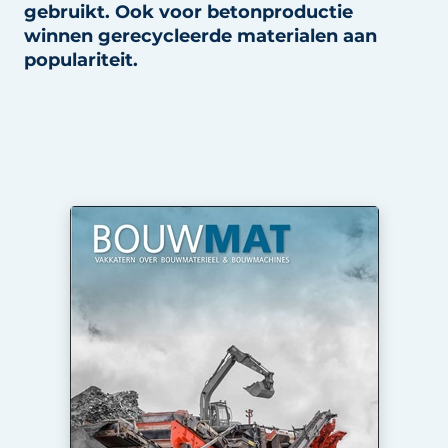
gebruikt. Ook voor betonproductie
Privacy / Cookie statement
winnen gerecycleerde materialen aan
Vacature aanmelden
populariteit.
Vacatures
Video’s