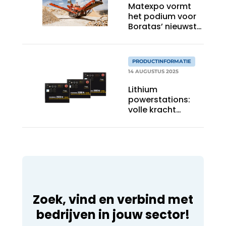
Matexpo vormt
het podium voor
Boratas’ nieuwste
scalpeerzeef
PRODUCTINFORMATIE
14 AUGUSTUS 2025
Lithium
powerstations:
volle kracht
vooruit, ook ‘off-
grid’
Zoek, vind en verbind met
bedrijven in jouw sector!