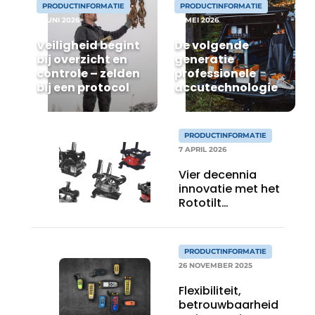
Privacy / Cookie statement
PRODUCTINFORMATIE
PRODUCTINFORMATIE
9 JUNI 2026
22 MEI 2026
Vacature aanmelden
Veiligheid begint
De volgende
Vacatures
bij overzicht en
generatie
controle – zelden
professionele
Video’s
bij een protocol
accutechnologie
PRODUCTINFORMATIE
7 APRIL 2026
Vier decennia
innovatie met het
Rototilt
draaikantelstuk
PRODUCTINFORMATIE
26 NOVEMBER 2025
Flexibiliteit,
betrouwbaarheid