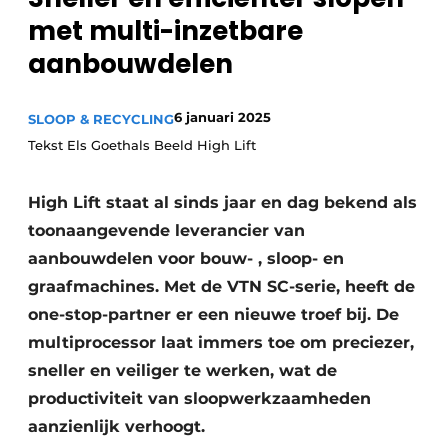
Privacy / Cookie statement
met multi-inzetbare
Vacature aanmelden
aanbouwdelen
Vacatures
Video’s
6 januari 2025
SLOOP & RECYCLING
Tekst Els Goethals Beeld High Lift
High Lift staat al sinds jaar en dag bekend als
toonaangevende leverancier van
aanbouwdelen voor bouw- , sloop- en
graafmachines. Met de VTN SC-serie, heeft de
one-stop-partner er een nieuwe troef bij. De
multiprocessor laat immers toe om preciezer,
sneller en veiliger te werken, wat de
productiviteit van sloopwerkzaamheden
aanzienlijk verhoogt.