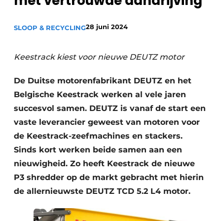
met vertrouwde aandrijving
Privacy / Cookie statement
Vacature aanmelden
28 juni 2024
SLOOP & RECYCLING
Vacatures
Video’s
Keestrack kiest voor nieuwe DEUTZ motor
De Duitse motorenfabrikant DEUTZ en het
Belgische Keestrack werken al vele jaren
succesvol samen. DEUTZ is vanaf de start een
vaste leverancier geweest van motoren voor
de Keestrack-zeefmachines en stackers.
Sinds kort werken beide samen aan een
nieuwigheid. Zo heeft Keestrack de nieuwe
P3 shredder op de markt gebracht met hierin
de allernieuwste DEUTZ TCD 5.2 L4 motor.