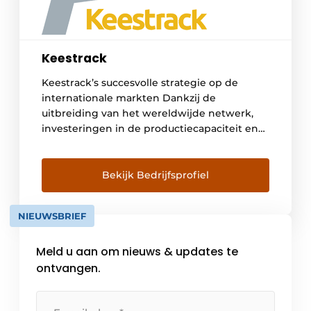
Keestrack
Keestrack’s succesvolle strategie op de
internationale markten Dankzij de
uitbreiding van het wereldwijde netwerk,
investeringen in de productiecapaciteit en
verdere ontwikkeling van een steeds meer
gediversifieerd productaanbod behoort de
Belgische Keestrack-groep vandaag tot een
Bekijk Bedrijfsprofiel
van de sterkst groeiende leveranciers op de
internationale verwerkingsmarkt. Een sterke
NIEUWSBRIEF
globale positie Met in totaal 700
medewerkers verdeeld over vijf […]
Meld u aan om nieuws & updates te
ontvangen.