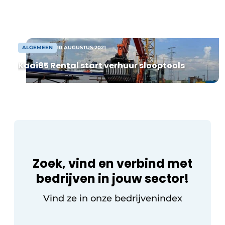
Privacy / Cookie statement
organisatie in België en Zweden. Hij
verlaat zijn functie als Managing Director
Vacature aanmelden
van […]
Vacatures
ALGEMEEN
10 AUGUSTUS 2021
Video’s
Kaai85 Rental start verhuur slooptools
Zoek, vind en verbind met
bedrijven in jouw sector!
Vind ze in onze bedrijvenindex