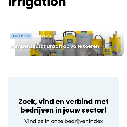
Irrigation
Privacy / Cookie statement
Volvo Trucks bewust voor een brede
technologie-aanpak, afgestemd op de
Vacature aanmelden
uiteenlopende noden van klanten. Meest
Vacatures
brandstofefficiënte […]
Video’s
ALGEMEEN
1 MAART 2021
Pompensector draait op volle toeren
Zoek, vind en verbind met
bedrijven in jouw sector!
Vind ze in onze bedrijvenindex