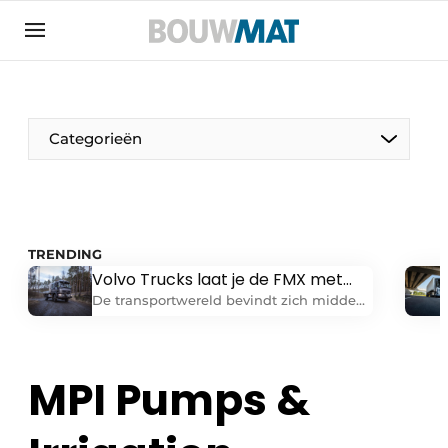
Aanmelden
Algemene voorwaarden
Bedrijven
Aanmelden
Aanmelden FR
Bedankt voor de aanmeldin
Bedankt voor de aan
Categorieën
Bedrijven
Bouwmat | Platform over bouwmaterieel &
bouwmachines
Contact
TRENDING
Volvo Trucks laat je de FMX met
Direct contact
nieuwe 13L motor in primeur testen!
De transportwereld bevindt zich midden
Evenement aanmelden
in een ingrijpende transitie. Elektrificatie
wint terrein, alternatieve brandstoffen
Meest gelezen
ontwikkelen zich snel en de vraag naar
MPI Pumps &
een lagere CO₂-uitstoot klinkt luider dan
Nieuwsbrief
ooit. Toch bestaat er geen universele
Podcasts
oplossing voor alle
transporttoepassingen. Daarom kiest