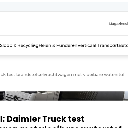
Magazines
r de aanmelding
kt voor de aanmelding FR
Sloop & Recycling
Heien & Funderen
Verticaal Transport
Bet
rieel & bouwmachines
uck test brandstofcelvrachtwagen met vloeibare waterstof
: Daimler Truck test