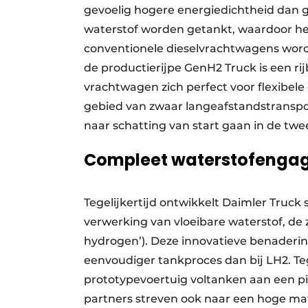
gevoelig hogere energiedichtheid dan 
waterstof worden getankt, waardoor het
conventionele dieselvrachtwagens word
de productierijpe GenH2 Truck is een ri
vrachtwagen zich perfect voor flexibel
gebied van zwaar langeafstandstranspo
naar schatting van start gaan in de twe
Compleet waterstofenga
Tegelijkertijd ontwikkelt Daimler Truc
verwerking van vloeibare waterstof, de
hydrogen’). Deze innovatieve benaderi
eenvoudiger tankproces dan bij LH2. T
prototypevoertuig voltanken aan een pil
partners streven ook naar een hoge ma