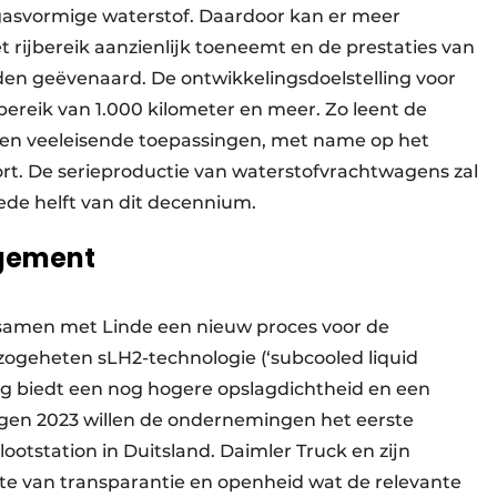
gasvormige waterstof. Daardoor kan er meer
 rijbereik aanzienlijk toeneemt en de prestaties van
en geëvenaard. De ontwikkelingsdoelstelling voor
jbereik van 1.000 kilometer en meer. Zo leent de
e en veeleisende toepassingen, met name op het
rt. De serieproductie van waterstofvrachtwagens zal
ede helft van dit decennium.
gement
k samen met Linde een nieuw proces voor de
 zogeheten sLH2-technologie (‘subcooled liquid
ng biedt een nog hogere opslagdichtheid en een
egen 2023 willen de ondernemingen het eerste
ootstation in Duitsland. Daimler Truck en zijn
te van transparantie en openheid wat de relevante