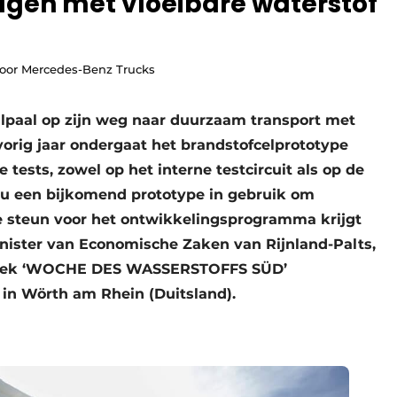
gen met vloeibare waterstof
door Mercedes-Benz Trucks
jlpaal op zijn weg naar duurzaam transport met
vorig jaar ondergaat het brandstofcelprototype
ests, zowel op het interne testcircuit als op de
u een bijkomend prototype in gebruik om
eke steun voor het ontwikkelingsprogramma krijgt
inister van Economische Zaken van Rijnland-Palts,
fweek ‘WOCHE DES WASSERSTOFFS SÜD’
in Wörth am Rhein (Duitsland).