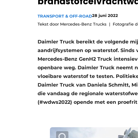
brandstofcelvrachtwa
Vacature aanmelden
28 juni 2022
TRANSPORT & OFF-ROAD
Vacatures
Tekst door Mercedes-Benz Trucks
Fotografie 
Video’s
Daimler Truck bereikt de volgende mi
aandrijfsystemen op waterstof. Sinds 
Mercedes-Benz GenH2 Truck intensieve t
openbare weg. Daimler Truck neemt n
vloeibare waterstof te testen. Politi
Daimler Truck van Daniela Schmitt, M
die vandaag de regionale watersto
(#wdws2022) opende met een proefrit 