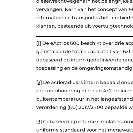
dieselvrachtwagens in het belangrijke
vervangen. Kern van het concept van Me
internationaal transport is het aanbied
klanten, bestaande uit voertuigtechnolo
[1]
De eActros 600 beschikt over drie a
geïnstalleerde totale capaciteit van 6
gebaseerd op intern gedefinieerde ran
toepassing en de omgevingsomstandig
[2]
De actieradius is intern bepaald ond
preconditionering met een 4×2-trekker 
buitentemperatuur in het langeafstand
verordening (EU) 2017/2400 bepaalde 
[3]
Gebaseerd op interne simulaties, o
uniforme standaard voor het megawatt