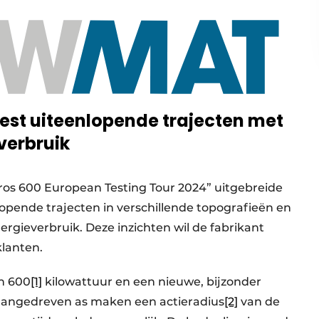
est uiteenlopende trajecten met
verbruik
ros 600 European Testing Tour 2024” uitgebreide
pende trajecten in verschillende topografieën en
rgieverbruik. Deze inzichten wil de fabrikant
lanten.
an 600
[1]
kilowattuur en een nieuwe, bijzonder
e aangedreven as maken een actieradius
[2]
van de