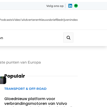
Volg ons op
Podcasts
Video’s
Adverteren
Nieuwsbrief
Bedrijvenindex
on
jkste punten van Europa
Populair
TRANSPORT & OFF-ROAD
Gloednieuw platform voor
verbrandingsmotoren van Volvo