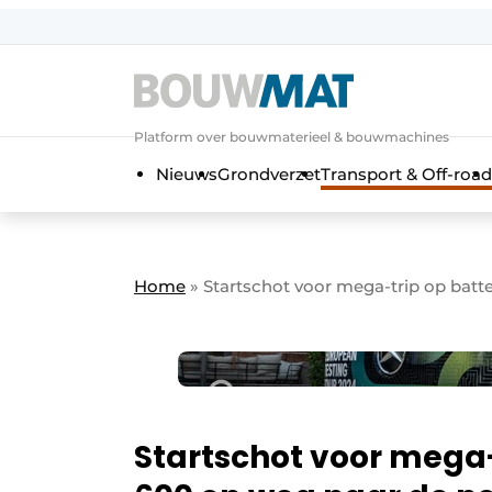
Aanmelden
Algemene voorwaarden
Platform over bouwmaterieel & bouwmachines
Bedrijven
Aanmelden
Aanmelden FR
Bedankt voo
Bedan
Nieuws
Grondverzet
Transport & Off-road
Bedrijven
Bouwmat | Platform over bouwmate
Contact
Home
»
Startschot voor mega-trip op batte
Direct contact
Evenement aanmelden
Meest gelezen
Nieuwsbrief
Podcasts
Startschot voor mega-
Privacy / Cookie statement