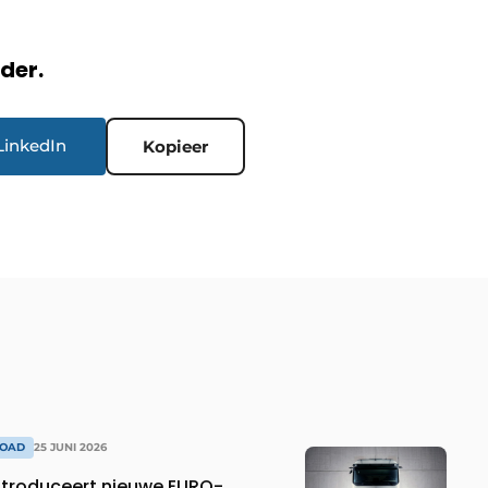
rder.
LinkedIn
Kopieer
ROAD
25 JUNI 2026
troduceert nieuwe EURO-