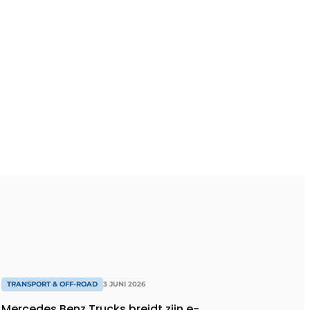
TRANSPORT & OFF-ROAD
3 JUNI 2026
Mercedes Benz Trucks breidt zijn e-