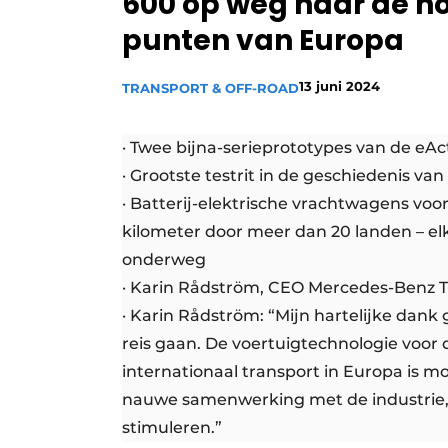
600 op weg naar de noo
Vacature aanmelden
punten van Europa
Vacatures
13 juni 2024
TRANSPORT & OFF-ROAD
Video’s
· Twee bijna-serieprototypes van de eAc
· Grootste testrit in de geschiedenis v
· Batterij-elektrische vrachtwagens voo
kilometer door meer dan 20 landen – el
onderweg
· Karin Rådström, CEO Mercedes-Benz Tr
· Karin Rådström: “Mijn hartelijke dank
reis gaan. De voertuigtechnologie voor d
internationaal transport in Europa is mo
nauwe samenwerking met de industrie,
stimuleren.”