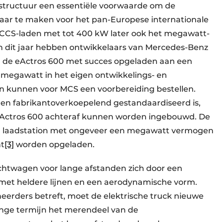
astructuur een essentiële voorwaarde om de
baar te maken voor het pan-Europese internationale
t CCS-laden met tot 400 kW later ook het megawatt-
an dit jaar hebben ontwikkelaars van Mercedes-Benz
an de eActros 600 met succes opgeladen aan een
megawatt in het eigen ontwikkelings- en
n kunnen voor MCS een voorbereiding bestellen.
en fabrikantoverkoepelend gestandaardiseerd is,
eActros 600 achteraf kunnen worden ingebouwd. De
g laadstation met ongeveer een megawatt vermogen
nt
[3]
worden opgeladen.
achtwagen voor lange afstanden zich door een
 met heldere lijnen en een aerodynamische vorm.
eerders betreft, moet de elektrische truck nieuwe
nge termijn het merendeel van de