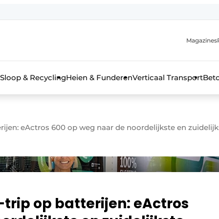
Magazines
r de aanmelding
kt voor de aanmelding FR
Sloop & Recycling
Heien & Funderen
Verticaal Transport
Bet
rieel & bouwmachines
rijen: eActros 600 op weg naar de noordelijkste en zuideli
trip op batterijen: eActros