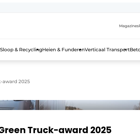
Magazines
r de aanmelding
kt voor de aanmelding FR
Sloop & Recycling
Heien & Funderen
Verticaal Transport
Bet
rieel & bouwmachines
k-award 2025
 Green Truck-award 2025