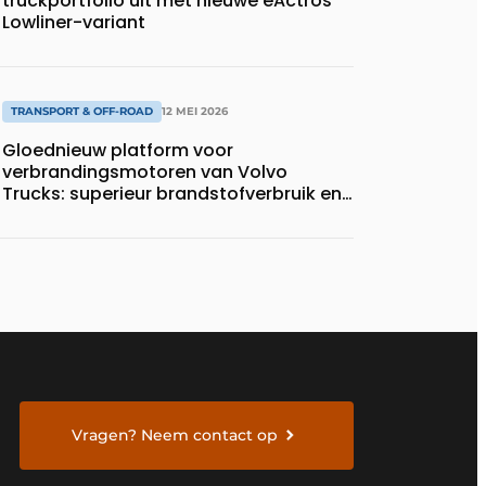
truckportfolio uit met nieuwe eActros
Lowliner-variant
TRANSPORT & OFF-ROAD
12 MEI 2026
Gloednieuw platform voor
verbrandingsmotoren van Volvo
Trucks: superieur brandstofverbruik en
geschikt voor een breed scala aan
alternatieve brandstoffen
Vragen? Neem contact op