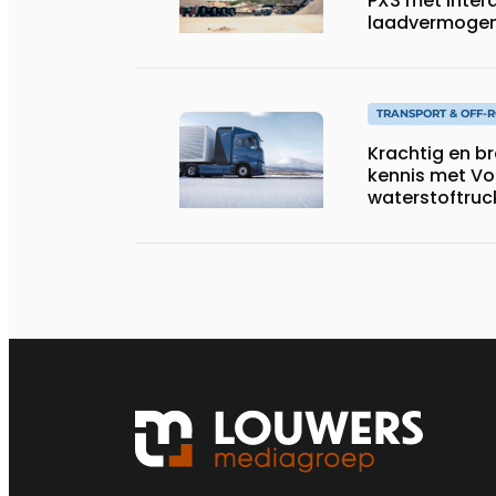
PX3 met Interd
laadvermogen, 
speciaal tran
TRANSPORT & OFF-
Krachtig en b
kennis met Vo
waterstoftruc