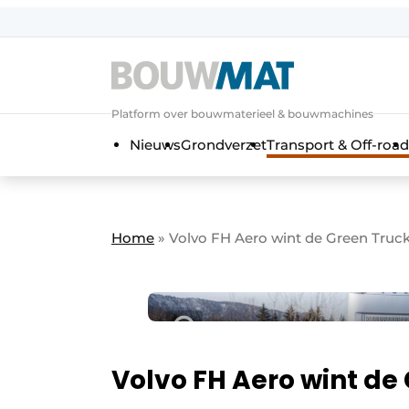
Aanmelden
Algemene voorwaarden
Platform over bouwmaterieel & bouwmachines
Bedrijven
Aanmelden
Aanmelden FR
Bedankt voo
Bedan
Nieuws
Grondverzet
Transport & Off-road
Bedrijven
Bouwmat | Platform over bouwmate
Contact
Home
»
Volvo FH Aero wint de Green Truc
Direct contact
Evenement aanmelden
Meest gelezen
Nieuwsbrief
Podcasts
Volvo FH Aero wint de
Privacy / Cookie statement