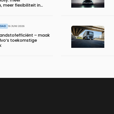
olly: meer
meer flexibiliteit in
sport
ROAD
16 JUNI 2026
randstofefficiënt – maak
lvo’s toekomstige
k