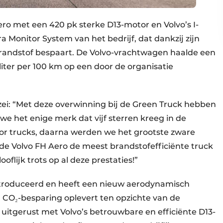
ero met een 420 pk sterke D13-motor en Volvo’s I-
Monitor System van het bedrijf, dat dankzij zijn
brandstof bespaart. De Volvo-vrachtwagen haalde een
iter per 100 km op een door de organisatie
zei: “Met deze overwinning bij de Green Truck hebben
we het enige merk dat vijf sterren kreeg in de
oor trucks, daarna werden we het grootste zware
 de Volvo FH Aero de meest brandstofefficiënte truck
oflijk trots op al deze prestaties!”
ntroduceerd en heeft een nieuw aerodynamisch
 CO₂-besparing oplevert ten opzichte van de
s uitgerust met Volvo’s betrouwbare en efficiënte D13-