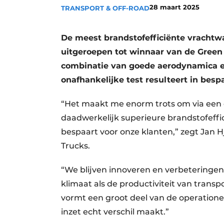
28 maart 2025
TRANSPORT & OFF-ROAD
Vacature aanmelden
Vacatures
De meest brandstofefficiënte vrachtwa
Video’s
uitgeroepen tot winnaar van de Green
combinatie van goede aerodynamica en 
onafhankelijke test resulteert in besp
“Het maakt me enorm trots om via een e
daadwerkelijk superieure brandstofeffic
bespaart voor onze klanten,” zegt Jan
Trucks.
“We blijven innoveren en verbeteringen 
klimaat als de productiviteit van tran
vormt een groot deel van de operatione
inzet echt verschil maakt.”